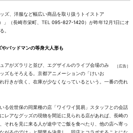
ッズ、洋服など幅広い商品を取り扱うトイストア
てん）」（長崎市栄町、TEL
095-827-1420
）が昨年12月1日にオ
る。
ズやバッドマンの等身大人形も
ュアがズラリと並び、エグザイルのライブ会場のみ
［広告］
ッズもそろえる。京都アニメーションの「けいお
れ行きが良く、在庫が少なくなっているという。一番の売れ
いる佐世保の同業種の店「ワイワイ貿易」スタッフとの会話
にレアなグッズの現物を間近に見られる店があれば、長崎の
、それを見に来る人が途中でご飯を食べたり、他の店へ寄っ
ながるのでは」と開業を決意し、同店とコラボすることにな