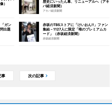
歴史にいったん幕、リニューアルへ（アキ
像）
バ経済新聞）
アキバ経済新聞
－「ガン
赤坂のTBSストアに「けいおん!!」ファン
問出題
集結－1127人に限定「唯のプレミアムカ
ード」（赤坂経済新聞）
赤坂経済新聞
記事
次の記事