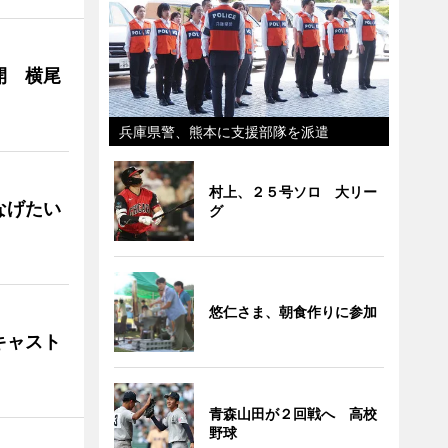
開 横尾
兵庫県警、熊本に支援部隊を派遣
村上、２５号ソロ 大リー
なげたい
グ
悠仁さま、朝食作りに参加
キャスト
青森山田が２回戦へ 高校
野球