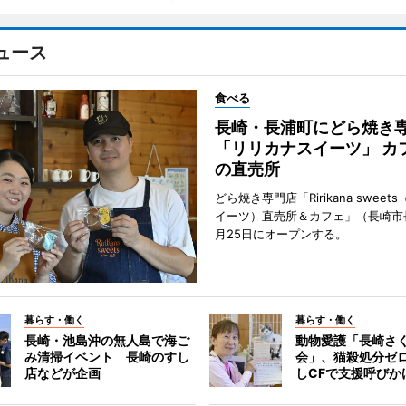
ュース
食べる
長崎・長浦町にどら焼き
「リリカナスイーツ」 カ
の直売所
どら焼き専門店「Ririkana swee
イーツ）直売所＆カフェ」（長崎市
月25日にオープンする。
暮らす・働く
暮らす・働く
長崎・池島沖の無人島で海ご
動物愛護「長崎さ
み清掃イベント 長崎のすし
会」、猫殺処分ゼ
店などが企画
しCFで支援呼びか