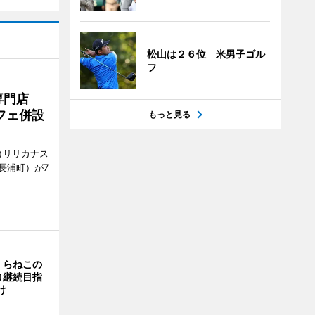
松山は２６位 米男子ゴル
フ
専門店
フェ併設
もっと見る
ts（リリカナス
長浦町）が7
くらねこの
ロ継続目指
け