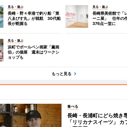
見る・遊ぶ
見る・遊ぶ
長崎・野々串港で釣り船「第
長崎県美術館で「
八ゑびす丸」が就航 30代船
ーニ展」 往年の
長が舵握る
376点一堂に
見る・遊ぶ
浜町でボールペン画家「薫画
伯」の個展 週末はワークシ
ョップも
もっと見る
食べる
長崎・長浦町にどら焼き
「リリカナスイーツ」 カ