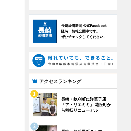
長崎経済新聞 公式Facebook
随時、情報公開中です。
ぜひチェックしてください。
アクセスランキング
長崎・畝刈町に洋菓子店
「アトリエミミ」 花丘町か
ら移転リニューアル