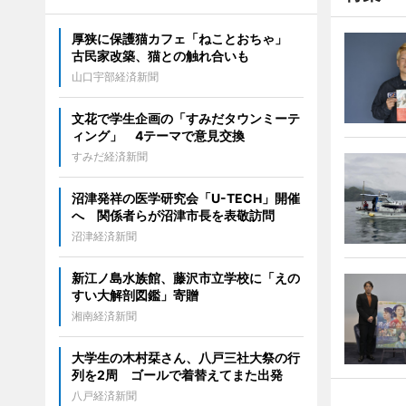
厚狭に保護猫カフェ「ねことおちゃ」
古民家改築、猫との触れ合いも
山口宇部経済新聞
文花で学生企画の「すみだタウンミーテ
ィング」 4テーマで意見交換
すみだ経済新聞
沼津発祥の医学研究会「U-TECH」開催
へ 関係者らが沼津市長を表敬訪問
沼津経済新聞
新江ノ島水族館、藤沢市立学校に「えの
すい大解剖図鑑」寄贈
湘南経済新聞
大学生の木村栞さん、八戸三社大祭の行
列を2周 ゴールで着替えてまた出発
八戸経済新聞