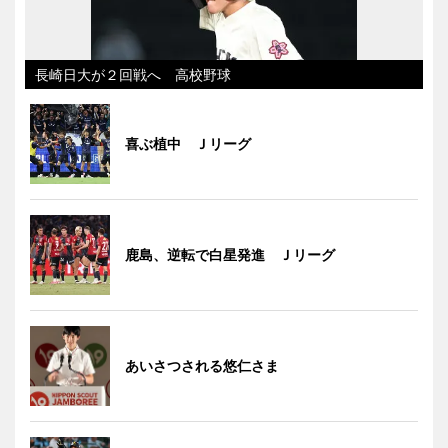
長崎日大が２回戦へ 高校野球
喜ぶ植中 Ｊリーグ
鹿島、逆転で白星発進 Ｊリーグ
あいさつされる悠仁さま