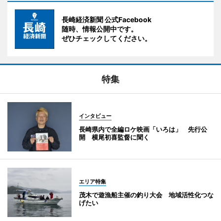
長崎経済新聞 公式Facebook
随時、情報公開中です。
ぜひチェックしてください。
特集
インタビュー
長崎県内で全編ロケ映画「いろは」 先行公
開 横尾初喜監督に聞く
エリア特集
茂木で遊漁船主催の釣り大会 地域活性化つな
げたい