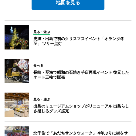
地図を見る
見る・遊ぶ
史跡・出島で初のクリスマスイベント「オランダ冬
至」 ツリー点灯
食べる
長崎・琴海で昭和の石焼き芋店再現イベント 復元した
オート三輪で販売
見る・遊ぶ
出島のミュージアムショップがリニューアル 出島らし
さ感じるグッズ拡充
北千住で「あだちサンタウォーク」 4年ぶりに街をサ