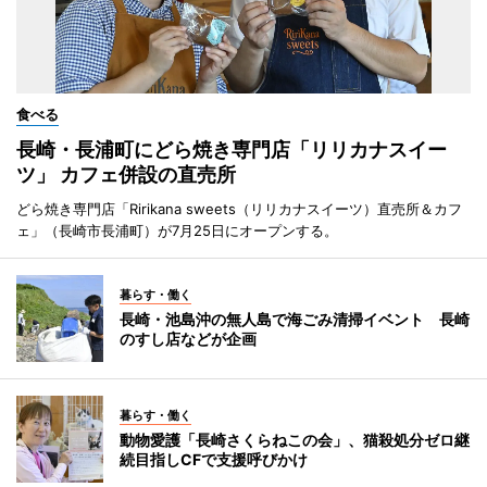
食べる
長崎・長浦町にどら焼き専門店「リリカナスイー
ツ」 カフェ併設の直売所
どら焼き専門店「Ririkana sweets（リリカナスイーツ）直売所＆カフ
ェ」（長崎市長浦町）が7月25日にオープンする。
暮らす・働く
長崎・池島沖の無人島で海ごみ清掃イベント 長崎
のすし店などが企画
暮らす・働く
動物愛護「長崎さくらねこの会」、猫殺処分ゼロ継
続目指しCFで支援呼びかけ