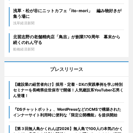
浅草・松が谷にニットカフェ「ito-mori」 編み物好きが
集う場に
浅草経済新聞
北習志野の老舗精肉店「鳥吉」が創業170周年 幕末から
続くのれん守る
船橋経済新聞
プレスリリース
【建設業の経営者向け】採用・定着・DXの実践事例を学ぶ特別
セミナーを長崎県佐世保市で開催！人気建設系YouTuber石男く
ん登壇！
『DSチャットボット』、WordPressなどのCMSで構築された
インナーサイト利用時に便利な「限定公開機能」を提供開始
【第３回無人島かくれんぼ2026】無人島で100人の本気のかく