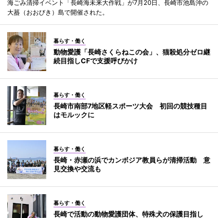
海ごみ清掃イベント「長崎海未来大作戦」が7月20日、長崎市池島沖の
大蟇（おおびき）島で開催された。
暮らす・働く
動物愛護「長崎さくらねこの会」、猫殺処分ゼロ継
続目指しCFで支援呼びかけ
暮らす・働く
長崎市南部7地区軽スポーツ大会 初回の競技種目
はモルックに
暮らす・働く
長崎・赤瀬の浜でカンボジア教員らが清掃活動 意
見交換や交流も
暮らす・働く
長崎で活動の動物愛護団体、特殊犬の保護目指し