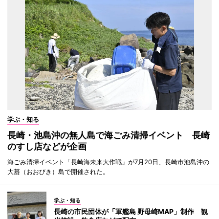
学ぶ・知る
長崎・池島沖の無人島で海ごみ清掃イベント 長崎
のすし店などが企画
海ごみ清掃イベント「長崎海未来大作戦」が7月20日、長崎市池島沖の
大蟇（おおびき）島で開催された。
学ぶ・知る
長崎の市民団体が「軍艦島 野母崎MAP」制作 観