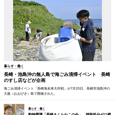
暮らす・働く
長崎・池島沖の無人島で海ごみ清掃イベント 長崎
のすし店などが企画
海ごみ清掃イベント「長崎海未来大作戦」が7月20日、長崎市池島沖の
大蟇（おおびき）島で開催された。
暮らす・働く
動物愛護「長崎さくらねこの会」、猫殺処分ゼロ継