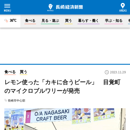
36°C
食べる
見る・遊ぶ
買う
暮らす・働く
学ぶ・知る
食べる
買う
2023.11.29
レモン使った「カキに合うビール」 目覚町
のマイクロブルワリーが発売
長崎市中心部