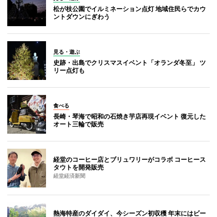
松が枝公園でイルミネーション点灯 地域住民らでカウ
ントダウンにぎわう
見る・遊ぶ
史跡・出島でクリスマスイベント「オランダ冬至」 ツ
リー点灯も
食べる
長崎・琴海で昭和の石焼き芋店再現イベント 復元した
オート三輪で販売
経堂のコーヒー店とブリュワリーがコラボ コーヒース
タウトを開発販売
経堂経済新聞
熱海特産のダイダイ、今シーズン初収穫 年末にはビー