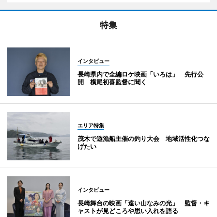
特集
インタビュー
長崎県内で全編ロケ映画「いろは」 先行公
開 横尾初喜監督に聞く
エリア特集
茂木で遊漁船主催の釣り大会 地域活性化つな
げたい
インタビュー
長崎舞台の映画「遠い山なみの光」 監督・キ
ャストが見どころや思い入れを語る