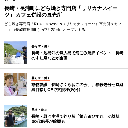
長崎・長浦町にどら焼き専門店「リリカナスイー
ツ」 カフェ併設の直売所
どら焼き専門店「Ririkana sweets（リリカナスイーツ）直売所＆カフ
ェ」（長崎市長浦町）が7月25日にオープンする。
暮らす・働く
長崎・池島沖の無人島で海ごみ清掃イベント 長崎
のすし店などが企画
暮らす・働く
動物愛護「長崎さくらねこの会」、猫殺処分ゼロ継
続目指しCFで支援呼びかけ
見る・遊ぶ
長崎・野々串港で釣り船「第八ゑびす丸」が就航
30代船長が舵握る