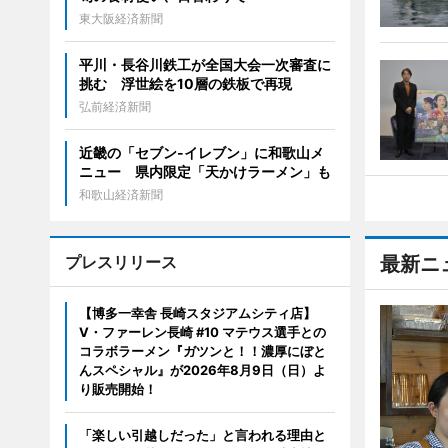
東大阪経済新聞
平川・長谷川鉄工が全国大会一次審査に
挑む 浮世絵を10層の鉄板で再現
弘前経済新聞
近畿の「セブン-イレブン」に和歌山メ
ニュー 県内限定「天かけラーメン」も
和歌山経済新聞
プレスリリース
最新ニ
【博多一幸舎 長崎スタジアムシティ店】
V・ファーレン長崎 #10 マテウス選手との
コラボラーメン『ガツンと！！濃厚にぼと
んスペシャル』が2026年8月9日（日）よ
り販売開始！
「楽しい引越しだった」と言われる理由と