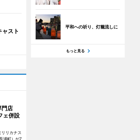
平和への祈り、灯籠流しに
キャスト
もっと見る
専門店
フェ併設
ts（リリカナス
長浦町）が7