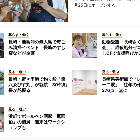
月25日にオープンする。
暮らす・働く
暮らす・働く
長崎・池島沖の無人島で海ご
動物愛護「長崎さ
み清掃イベント 長崎のすし
会」、猫殺処分ゼ
店などが企画
しCFで支援呼びか
見る・遊ぶ
見る・遊ぶ
長崎・野々串港で釣り船「第
長崎県美術館で「
八ゑびす丸」が就航 30代船
ーニ展」 往年の
長が舵握る
376点一堂に
見る・遊ぶ
浜町でボールペン画家「薫画
伯」の個展 週末はワークシ
ョップも