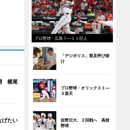
プロ野球・広島７―１１巨人
「デジポリス」普及呼び掛
け
開 横尾
プロ野球・オリックス１―
３楽天
なげたい
佐野日大、２回戦へ 高校
野球