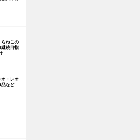
くらねこの
ロ継続目指
け
レオ・レオ
作品など