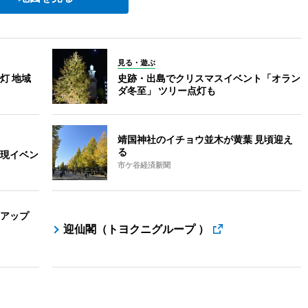
見る・遊ぶ
灯 地域
史跡・出島でクリスマスイベント「オラン
ダ冬至」 ツリー点灯も
靖国神社のイチョウ並木が黄葉 見頃迎え
る
現イベン
市ケ谷経済新聞
アップ
迎仙閣（トヨクニグループ ）