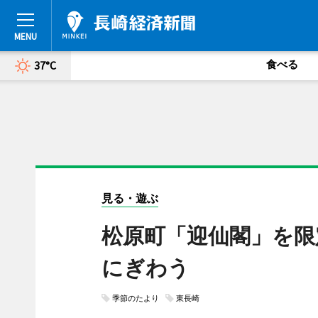
食べる
37°C
見る・遊ぶ
松原町「迎仙閣」を限
にぎわう
季節のたより
東長崎