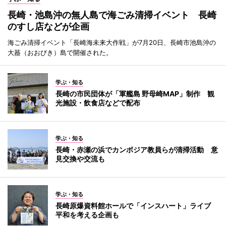
長崎・池島沖の無人島で海ごみ清掃イベント 長崎
のすし店などが企画
海ごみ清掃イベント「長崎海未来大作戦」が7月20日、長崎市池島沖の
大蟇（おおびき）島で開催された。
学ぶ・知る
長崎の市民団体が「軍艦島 野母崎MAP」制作 観
光施設・飲食店などで配布
学ぶ・知る
長崎・赤瀬の浜でカンボジア教員らが清掃活動 意
見交換や交流も
学ぶ・知る
長崎原爆資料館ホールで「インスハート」ライブ
平和を考える企画も