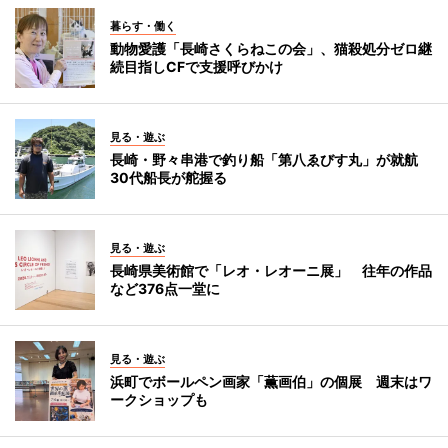
暮らす・働く
動物愛護「長崎さくらねこの会」、猫殺処分ゼロ継
続目指しCFで支援呼びかけ
見る・遊ぶ
長崎・野々串港で釣り船「第八ゑびす丸」が就航
30代船長が舵握る
見る・遊ぶ
長崎県美術館で「レオ・レオーニ展」 往年の作品
など376点一堂に
見る・遊ぶ
浜町でボールペン画家「薫画伯」の個展 週末はワ
ークショップも