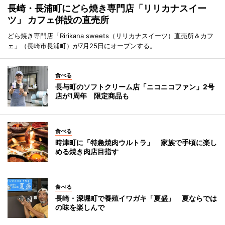
長崎・長浦町にどら焼き専門店「リリカナスイー
ツ」 カフェ併設の直売所
どら焼き専門店「Ririkana sweets（リリカナスイーツ）直売所＆カフ
ェ」（長崎市長浦町）が7月25日にオープンする。
食べる
長与町のソフトクリーム店「ニコニコファン」2号
店が1周年 限定商品も
食べる
時津町に「特急焼肉ウルトラ」 家族で手頃に楽し
める焼き肉店目指す
食べる
長崎・深堀町で養殖イワガキ「夏盛」 夏ならでは
の味を楽しんで