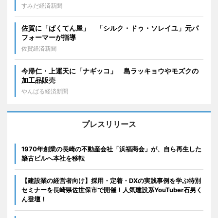
すみだ経済新聞
佐賀に「ばくてん屋」 「シルク・ドゥ・ソレイユ」元パ
フォーマーが指導
佐賀経済新聞
今帰仁・上運天に「ナギッコ」 島ラッキョウやモズクの
加工品販売
やんばる経済新聞
プレスリリース
1970年創業の長崎の不動産会社「浜福商会」が、自ら再生した
築古ビルへ本社を移転
【建設業の経営者向け】採用・定着・DXの実践事例を学ぶ特別
セミナーを長崎県佐世保市で開催！人気建設系YouTuber石男く
ん登壇！