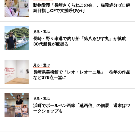
動物愛護「長崎さくらねこの会」、猫殺処分ゼロ継
続目指しCFで支援呼びかけ
見る・遊ぶ
長崎・野々串港で釣り船「第八ゑびす丸」が就航
30代船長が舵握る
見る・遊ぶ
長崎県美術館で「レオ・レオーニ展」 往年の作品
など376点一堂に
見る・遊ぶ
浜町でボールペン画家「薫画伯」の個展 週末はワ
ークショップも