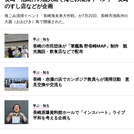
のすし店などが企画
海ごみ清掃イベント「長崎海未来大作戦」が7月20日、長崎市池島沖の
大蟇（おおびき）島で開催された。
学ぶ・知る
長崎の市民団体が「軍艦島 野母崎MAP」制作 観
光施設・飲食店などで配布
学ぶ・知る
長崎・赤瀬の浜でカンボジア教員らが清掃活動 意
見交換や交流も
学ぶ・知る
長崎原爆資料館ホールで「インスハート」ライブ
平和を考える企画も