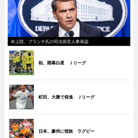
米上院、ブランチ氏の司法長官人事承認
柏、開幕白星 Ｊリーグ
町田、大勝で発進 Ｊリーグ
日本、豪州に惜敗 ラグビー