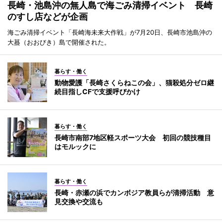
長崎・池島沖の無人島で海ごみ清掃イベント 長崎
のすし店などが企画
海ごみ清掃イベント「長崎海未来大作戦」が7月20日、長崎市池島沖の
大蟇（おおびき）島で開催された。
暮らす・働く
動物愛護「長崎さくらねこの会」、猫殺処分ゼロ継
続目指しCFで支援呼びかけ
暮らす・働く
長崎市南部7地区軽スポーツ大会 初回の競技種目
はモルックに
暮らす・働く
長崎・赤瀬の浜でカンボジア教員らが清掃活動 意
見交換や交流も