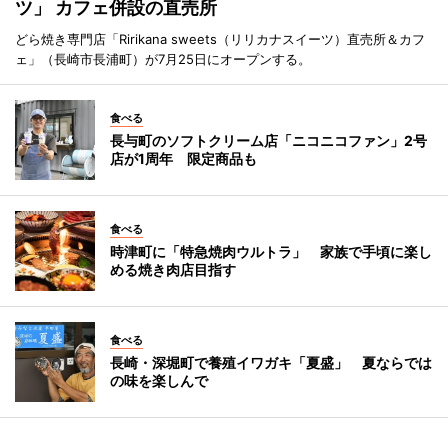
ツ」 カフェ併設の直売所
どら焼き専門店「Ririkana sweets（リリカナスイーツ）直売所＆カフ
ェ」（長崎市長浦町）が7月25日にオープンする。
食べる
長与町のソフトクリーム店「ニコニコファン」2号
店が1周年 限定商品も
食べる
時津町に「特急焼肉ウルトラ」 家族で手頃に楽し
める焼き肉店目指す
食べる
長崎・深堀町で養殖イワガキ「夏盛」 夏ならでは
の味を楽しんで