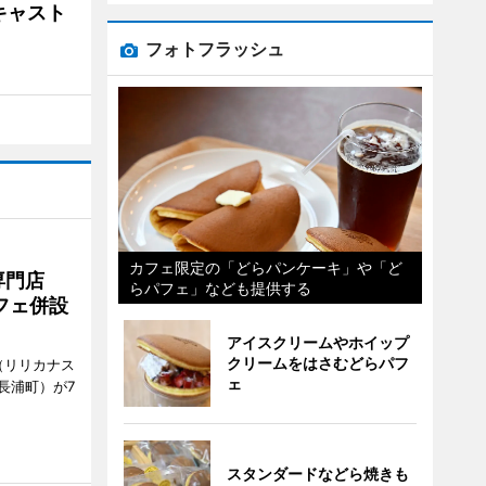
キャスト
フォトフラッシュ
カフェ限定の「どらパンケーキ」や「ど
専門店
らパフェ」なども提供する
フェ併設
アイスクリームやホイップ
クリームをはさむどらパフ
ts（リリカナス
ェ
長浦町）が7
スタンダードなどら焼きも