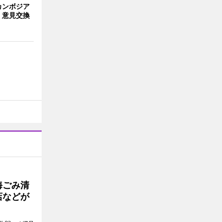
カンボジア
 意見交換
海ごみ清
店などが