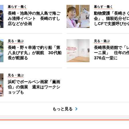
暮らす・働く
暮らす・働く
長崎・池島沖の無人島で海ご
動物愛護「長崎さ
み清掃イベント 長崎のすし
会」、猫殺処分ゼ
店などが企画
しCFで支援呼びか
見る・遊ぶ
見る・遊ぶ
長崎・野々串港で釣り船「第
長崎県美術館で「
八ゑびす丸」が就航 30代船
ーニ展」 往年の
長が舵握る
376点一堂に
見る・遊ぶ
浜町でボールペン画家「薫画
伯」の個展 週末はワークシ
ョップも
もっと見る