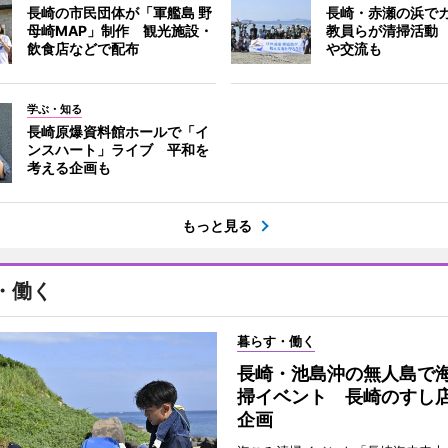
長崎の市民団体が「軍艦島 野
長崎・赤瀬の浜で
母崎MAP」制作 観光施設・
教員らが清掃活動
飲食店などで配布
や交流も
学ぶ・知る
長崎原爆資料館ホールで「イ
ンスハート」ライブ 平和を
考える企画も
もっと見る
・働く
暮らす・働く
長崎・池島沖の無人島で
掃イベント 長崎のすし
企画