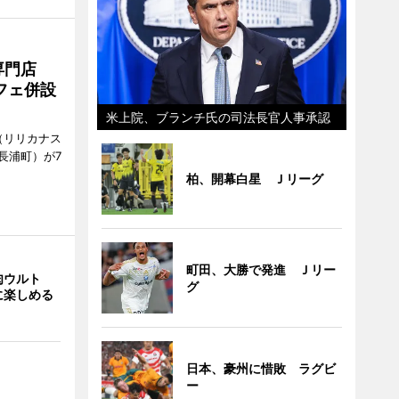
専門店
フェ併設
米上院、ブランチ氏の司法長官人事承認
ts（リリカナス
長浦町）が7
柏、開幕白星 Ｊリーグ
町田、大勝で発進 Ｊリー
肉ウルト
グ
に楽しめる
日本、豪州に惜敗 ラグビ
ー