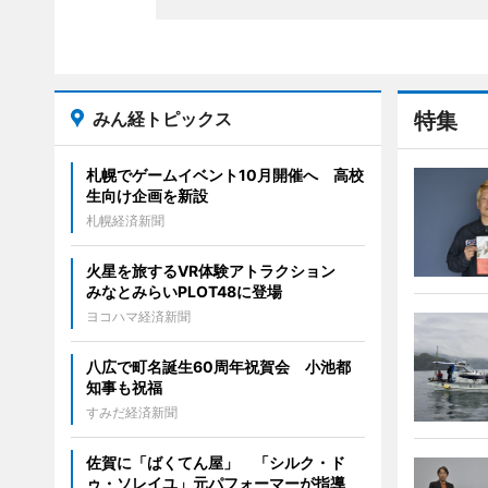
みん経トピックス
特集
札幌でゲームイベント10月開催へ 高校
生向け企画を新設
札幌経済新聞
火星を旅するVR体験アトラクション
みなとみらいPLOT48に登場
ヨコハマ経済新聞
八広で町名誕生60周年祝賀会 小池都
知事も祝福
すみだ経済新聞
佐賀に「ばくてん屋」 「シルク・ド
ゥ・ソレイユ」元パフォーマーが指導