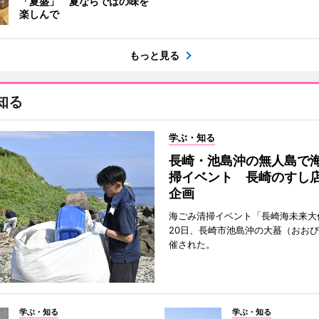
「夏盛」 夏ならではの味を
楽しんで
もっと見る
知る
学ぶ・知る
長崎・池島沖の無人島で
掃イベント 長崎のすし
企画
海ごみ清掃イベント「長崎海未来大
20日、長崎市池島沖の大蟇（おお
催された。
学ぶ・知る
学ぶ・知る