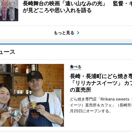
長崎舞台の映画「遠い山なみの光」 監督・
が見どころや思い入れを語る
もっと見る
ュース
食べる
長崎・長浦町にどら焼き
「リリカナスイーツ」 カ
の直売所
どら焼き専門店「Ririkana swee
イーツ）直売所＆カフェ」（長崎市
月25日にオープンする。