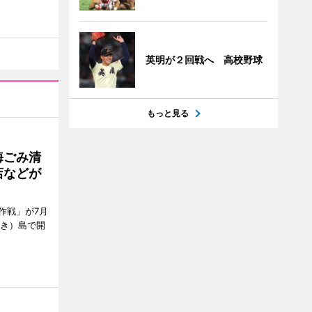
英明が２回戦へ 高校野球
もっと見る
海ごみ清
店などが
作戦」が7月
びき）島で開