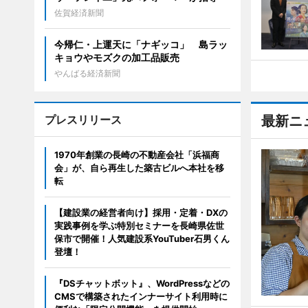
佐賀経済新聞
今帰仁・上運天に「ナギッコ」 島ラッ
キョウやモズクの加工品販売
やんばる経済新聞
プレスリリース
最新ニ
1970年創業の長崎の不動産会社「浜福商
会」が、自ら再生した築古ビルへ本社を移
転
【建設業の経営者向け】採用・定着・DXの
実践事例を学ぶ特別セミナーを長崎県佐世
保市で開催！人気建設系YouTuber石男くん
登壇！
『DSチャットボット』、WordPressなどの
CMSで構築されたインナーサイト利用時に