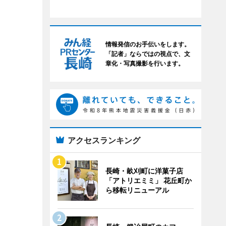
情報発信のお手伝いをします。
「記者」ならではの視点で、文
章化・写真撮影を行います。
アクセスランキング
長崎・畝刈町に洋菓子店
「アトリエミミ」 花丘町か
ら移転リニューアル