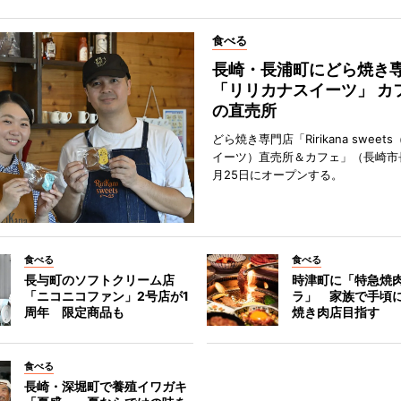
食べる
長崎・長浦町にどら焼き
「リリカナスイーツ」 カ
の直売所
どら焼き専門店「Ririkana swee
イーツ）直売所＆カフェ」（長崎市
月25日にオープンする。
食べる
食べる
長与町のソフトクリーム店
時津町に「特急焼
「ニコニコファン」2号店が1
ラ」 家族で手頃
周年 限定商品も
焼き肉店目指す
食べる
長崎・深堀町で養殖イワガキ