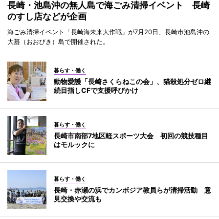
長崎・池島沖の無人島で海ごみ清掃イベント 長崎
のすし店などが企画
海ごみ清掃イベント「長崎海未来大作戦」が7月20日、長崎市池島沖の
大蟇（おおびき）島で開催された。
暮らす・働く
動物愛護「長崎さくらねこの会」、猫殺処分ゼロ継
続目指しCFで支援呼びかけ
暮らす・働く
長崎市南部7地区軽スポーツ大会 初回の競技種目
はモルックに
暮らす・働く
長崎・赤瀬の浜でカンボジア教員らが清掃活動 意
見交換や交流も