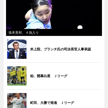
張本美和、４強入り
米上院、ブランチ氏の司法長官人事承認
柏、開幕白星 Ｊリーグ
町田、大勝で発進 Ｊリーグ