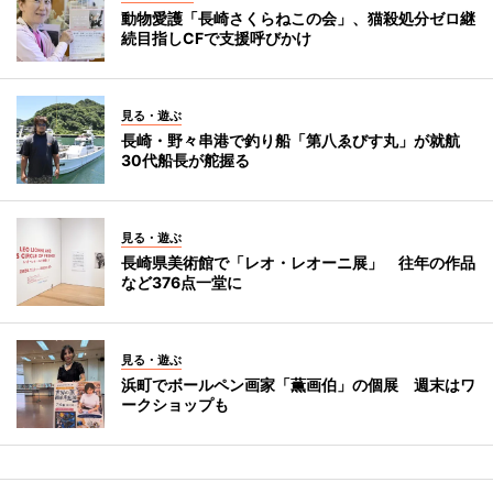
動物愛護「長崎さくらねこの会」、猫殺処分ゼロ継
続目指しCFで支援呼びかけ
見る・遊ぶ
長崎・野々串港で釣り船「第八ゑびす丸」が就航
30代船長が舵握る
見る・遊ぶ
長崎県美術館で「レオ・レオーニ展」 往年の作品
など376点一堂に
見る・遊ぶ
浜町でボールペン画家「薫画伯」の個展 週末はワ
ークショップも