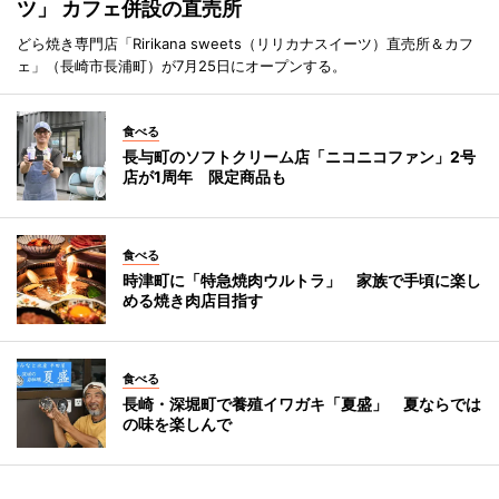
ツ」 カフェ併設の直売所
どら焼き専門店「Ririkana sweets（リリカナスイーツ）直売所＆カフ
ェ」（長崎市長浦町）が7月25日にオープンする。
食べる
長与町のソフトクリーム店「ニコニコファン」2号
店が1周年 限定商品も
食べる
時津町に「特急焼肉ウルトラ」 家族で手頃に楽し
める焼き肉店目指す
食べる
長崎・深堀町で養殖イワガキ「夏盛」 夏ならでは
の味を楽しんで