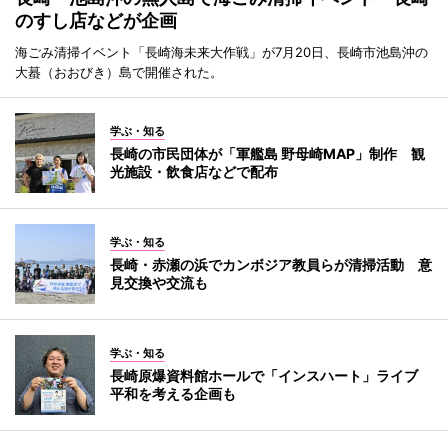
のすし店などが企画
海ごみ清掃イベント「長崎海未来大作戦」が7月20日、長崎市池島沖の
大蟇（おおびき）島で開催された。
学ぶ・知る
長崎の市民団体が「軍艦島 野母崎MAP」制作 観
光施設・飲食店などで配布
学ぶ・知る
長崎・赤瀬の浜でカンボジア教員らが清掃活動 意
見交換や交流も
学ぶ・知る
長崎原爆資料館ホールで「インスハート」ライブ
平和を考える企画も