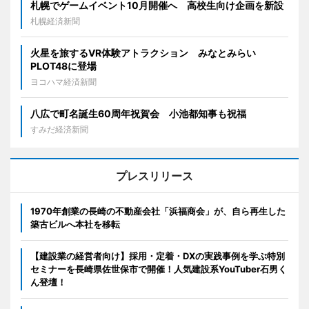
札幌でゲームイベント10月開催へ 高校生向け企画を新設
札幌経済新聞
火星を旅するVR体験アトラクション みなとみらい
PLOT48に登場
ヨコハマ経済新聞
八広で町名誕生60周年祝賀会 小池都知事も祝福
すみだ経済新聞
プレスリリース
1970年創業の長崎の不動産会社「浜福商会」が、自ら再生した
築古ビルへ本社を移転
【建設業の経営者向け】採用・定着・DXの実践事例を学ぶ特別
セミナーを長崎県佐世保市で開催！人気建設系YouTuber石男く
ん登壇！