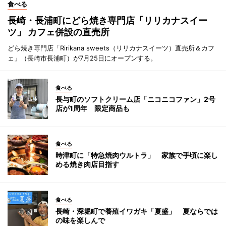
食べる
長崎・長浦町にどら焼き専門店「リリカナスイー
ツ」 カフェ併設の直売所
どら焼き専門店「Ririkana sweets（リリカナスイーツ）直売所＆カフ
ェ」（長崎市長浦町）が7月25日にオープンする。
食べる
長与町のソフトクリーム店「ニコニコファン」2号
店が1周年 限定商品も
食べる
時津町に「特急焼肉ウルトラ」 家族で手頃に楽し
める焼き肉店目指す
食べる
長崎・深堀町で養殖イワガキ「夏盛」 夏ならでは
の味を楽しんで