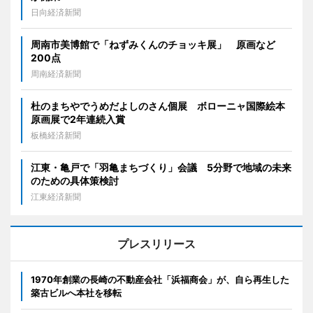
日向経済新聞
周南市美博館で「ねずみくんのチョッキ展」 原画など
200点
周南経済新聞
杜のまちやでうめだよしのさん個展 ボローニャ国際絵本
原画展で2年連続入賞
板橋経済新聞
江東・亀戸で「羽亀まちづくり」会議 5分野で地域の未来
のための具体策検討
江東経済新聞
プレスリリース
1970年創業の長崎の不動産会社「浜福商会」が、自ら再生した
築古ビルへ本社を移転