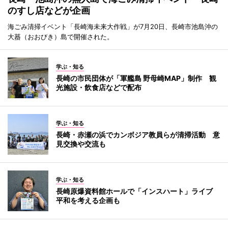
のすし店などが企画
海ごみ清掃イベント「長崎海未来大作戦」が7月20日、長崎市池島沖の
大蟇（おおびき）島で開催された。
学ぶ・知る
長崎の市民団体が「軍艦島 野母崎MAP」制作 観
光施設・飲食店などで配布
学ぶ・知る
長崎・赤瀬の浜でカンボジア教員らが清掃活動 意
見交換や交流も
学ぶ・知る
長崎原爆資料館ホールで「インスハート」ライブ
平和を考える企画も