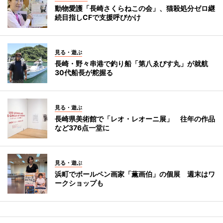
動物愛護「長崎さくらねこの会」、猫殺処分ゼロ継
続目指しCFで支援呼びかけ
見る・遊ぶ
長崎・野々串港で釣り船「第八ゑびす丸」が就航
30代船長が舵握る
見る・遊ぶ
長崎県美術館で「レオ・レオーニ展」 往年の作品
など376点一堂に
見る・遊ぶ
浜町でボールペン画家「薫画伯」の個展 週末はワ
ークショップも