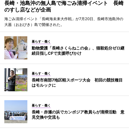
長崎・池島沖の無人島で海ごみ清掃イベント 長崎
のすし店などが企画
海ごみ清掃イベント「長崎海未来大作戦」が7月20日、長崎市池島沖の
大蟇（おおびき）島で開催された。
暮らす・働く
動物愛護「長崎さくらねこの会」、猫殺処分ゼロ継
続目指しCFで支援呼びかけ
暮らす・働く
長崎市南部7地区軽スポーツ大会 初回の競技種目
はモルックに
暮らす・働く
長崎・赤瀬の浜でカンボジア教員らが清掃活動 意
見交換や交流も