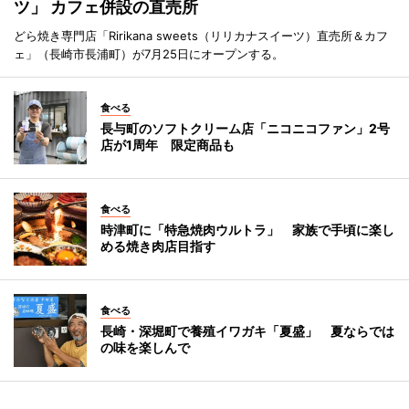
ツ」 カフェ併設の直売所
どら焼き専門店「Ririkana sweets（リリカナスイーツ）直売所＆カフ
ェ」（長崎市長浦町）が7月25日にオープンする。
食べる
長与町のソフトクリーム店「ニコニコファン」2号
店が1周年 限定商品も
食べる
時津町に「特急焼肉ウルトラ」 家族で手頃に楽し
める焼き肉店目指す
食べる
長崎・深堀町で養殖イワガキ「夏盛」 夏ならでは
の味を楽しんで