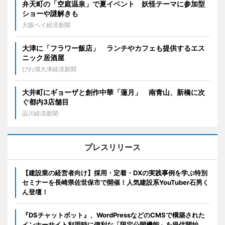
弁天町の「空庭温泉」で夏イベント 妖怪テーマに参加型
ショーや謎解きも
大阪ベイ経済新聞
大津に「フラワー飯店」 ランチやカフェも提供するエス
ニック居酒屋
びわ湖大津経済新聞
大井町にギョーザと創作中華「蓮月」 南青山、新橋に次
ぐ都内3店舗目
品川経済新聞
プレスリリース
【建設業の経営者向け】採用・定着・DXの実践事例を学ぶ特別
セミナーを長崎県佐世保市で開催！人気建設系YouTuber石男く
ん登壇！
『DSチャットボット』、WordPressなどのCMSで構築された
インナーサイト利用時に便利な「限定公開機能」を提供開始