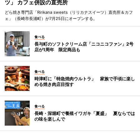
ツ」 カフェ併設の直売所
どら焼き専門店「Ririkana sweets（リリカナスイーツ）直売所＆カフ
ェ」（長崎市長浦町）が7月25日にオープンする。
食べる
長与町のソフトクリーム店「ニコニコファン」2号
店が1周年 限定商品も
食べる
時津町に「特急焼肉ウルトラ」 家族で手頃に楽し
める焼き肉店目指す
食べる
長崎・深堀町で養殖イワガキ「夏盛」 夏ならでは
の味を楽しんで