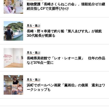
動物愛護「長崎さくらねこの会」、猫殺処分ゼロ継
続目指しCFで支援呼びかけ
見る・遊ぶ
長崎・野々串港で釣り船「第八ゑびす丸」が就航
30代船長が舵握る
見る・遊ぶ
長崎県美術館で「レオ・レオーニ展」 往年の作品
など376点一堂に
見る・遊ぶ
浜町でボールペン画家「薫画伯」の個展 週末はワ
ークショップも