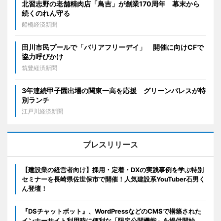
北習志野の老舗精肉店「鳥吉」が創業170周年 幕末から
続くのれん守る
船橋経済新聞
田川市民プールで「バリアフリーデイ」 開催に向けCFで
協力呼びかけ
筑豊経済新聞
3年連続甲子園出場の関東一高を応援 グリーンパレスが特
別ランチ
江戸川経済新聞
プレスリリース
【建設業の経営者向け】採用・定着・DXの実践事例を学ぶ特別
セミナーを長崎県佐世保市で開催！人気建設系YouTuber石男く
ん登壇！
『DSチャットボット』、WordPressなどのCMSで構築された
インナーサイト利用時に便利な「限定公開機能」を提供開始