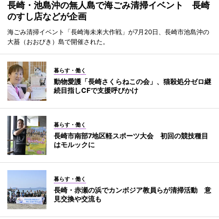
長崎・池島沖の無人島で海ごみ清掃イベント 長崎
のすし店などが企画
海ごみ清掃イベント「長崎海未来大作戦」が7月20日、長崎市池島沖の
大蟇（おおびき）島で開催された。
暮らす・働く
動物愛護「長崎さくらねこの会」、猫殺処分ゼロ継
続目指しCFで支援呼びかけ
暮らす・働く
長崎市南部7地区軽スポーツ大会 初回の競技種目
はモルックに
暮らす・働く
長崎・赤瀬の浜でカンボジア教員らが清掃活動 意
見交換や交流も