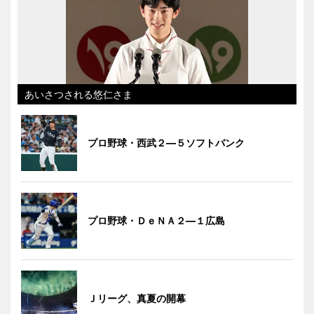
あいさつされる悠仁さま
プロ野球・西武２―５ソフトバンク
プロ野球・ＤｅＮＡ２―１広島
Ｊリーグ、真夏の開幕