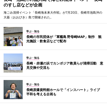
のすし店などが企画
海ごみ清掃イベント「長崎海未来大作戦」が7月20日、長崎市池島沖の
大蟇（おおびき）島で開催された。
学ぶ・知る
長崎の市民団体が「軍艦島 野母崎MAP」制作 観
光施設・飲食店などで配布
学ぶ・知る
長崎・赤瀬の浜でカンボジア教員らが清掃活動 意
見交換や交流も
学ぶ・知る
長崎原爆資料館ホールで「インスハート」ライブ
平和を考える企画も