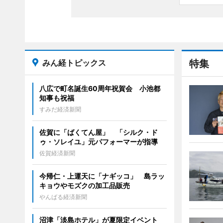
みん経トピックス
特集
八広で町名誕生60周年祝賀会 小池都
知事も祝福
すみだ経済新聞
佐賀に「ばくてん屋」 「シルク・ド
ゥ・ソレイユ」元パフォーマーが指導
佐賀経済新聞
今帰仁・上運天に「ナギッコ」 島ラッ
キョウやモズクの加工品販売
やんばる経済新聞
沼津「淡島ホテル」が夏限定イベント