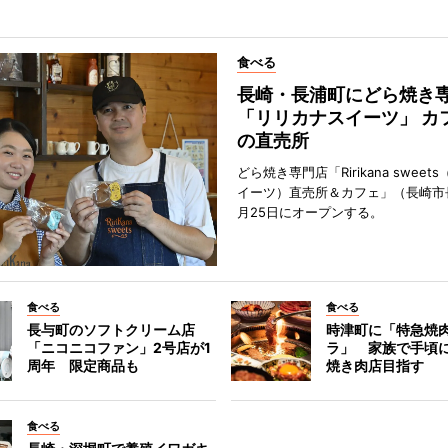
食べる
長崎・長浦町にどら焼き
「リリカナスイーツ」 カ
の直売所
どら焼き専門店「Ririkana swee
イーツ）直売所＆カフェ」（長崎市
月25日にオープンする。
食べる
食べる
長与町のソフトクリーム店
時津町に「特急焼
「ニコニコファン」2号店が1
ラ」 家族で手頃
周年 限定商品も
焼き肉店目指す
食べる