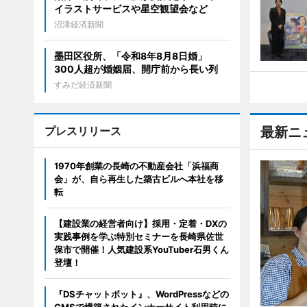
イラストサービスや星空観望会など
沼津経済新聞
墨田区役所、「令和8年8月8日婚」
300人超が婚姻届、開庁前から長い列
すみだ経済新聞
プレスリリース
最新ニ
1970年創業の長崎の不動産会社「浜福商
会」が、自ら再生した築古ビルへ本社を移
転
【建設業の経営者向け】採用・定着・DXの
実践事例を学ぶ特別セミナーを長崎県佐世
保市で開催！人気建設系YouTuber石男くん
登壇！
『DSチャットボット』、WordPressなどの