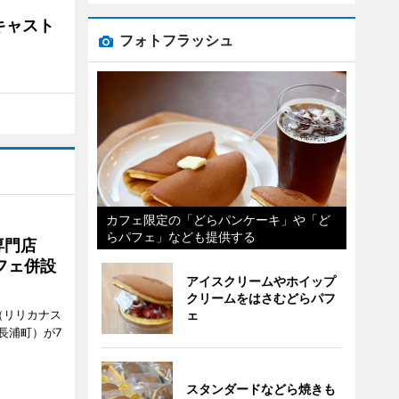
キャスト
フォトフラッシュ
カフェ限定の「どらパンケーキ」や「ど
らパフェ」なども提供する
専門店
フェ併設
アイスクリームやホイップ
クリームをはさむどらパフ
ェ
ts（リリカナス
長浦町）が7
スタンダードなどら焼きも