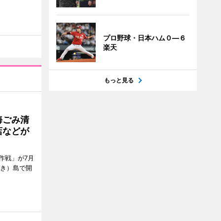
プロ野球・日本ハム０―６
楽天
もっと見る
海ごみ清
店などが
作戦」が7月
びき）島で開