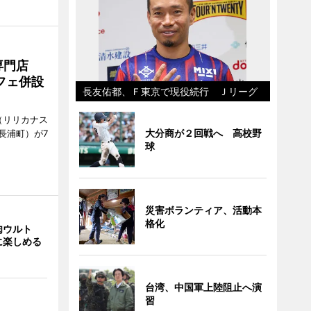
専門店
フェ併設
長友佑都、Ｆ東京で現役続行 Ｊリーグ
ts（リリカナス
大分商が２回戦へ 高校野
長浦町）が7
球
災害ボランティア、活動本
格化
肉ウルト
に楽しめる
台湾、中国軍上陸阻止へ演
習