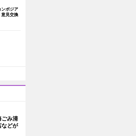
カンボジア
 意見交換
海ごみ清
店などが