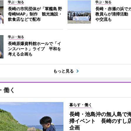
学ぶ・知る
学ぶ・知る
長崎の市民団体が「軍艦島 野
長崎・赤瀬の浜で
母崎MAP」制作 観光施設・
教員らが清掃活動
飲食店などで配布
や交流も
学ぶ・知る
長崎原爆資料館ホールで「イ
ンスハート」ライブ 平和を
考える企画も
もっと見る
・働く
暮らす・働く
長崎・池島沖の無人島で
掃イベント 長崎のすし
企画