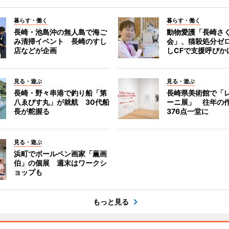
暮らす・働く
暮らす・働く
長崎・池島沖の無人島で海ご
動物愛護「長崎さ
み清掃イベント 長崎のすし
会」、猫殺処分ゼ
店などが企画
しCFで支援呼びか
見る・遊ぶ
見る・遊ぶ
長崎・野々串港で釣り船「第
長崎県美術館で「
八ゑびす丸」が就航 30代船
ーニ展」 往年の
長が舵握る
376点一堂に
見る・遊ぶ
浜町でボールペン画家「薫画
伯」の個展 週末はワークシ
ョップも
もっと見る