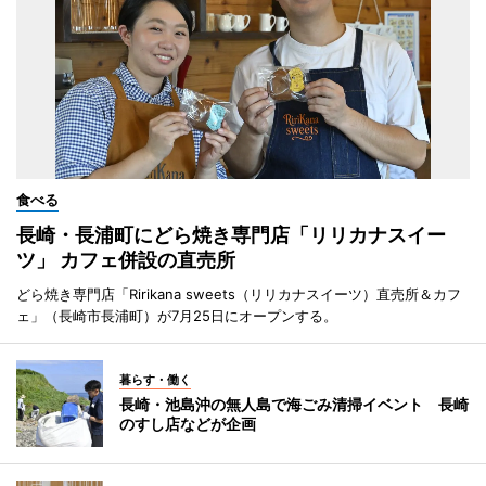
食べる
長崎・長浦町にどら焼き専門店「リリカナスイー
ツ」 カフェ併設の直売所
どら焼き専門店「Ririkana sweets（リリカナスイーツ）直売所＆カフ
ェ」（長崎市長浦町）が7月25日にオープンする。
暮らす・働く
長崎・池島沖の無人島で海ごみ清掃イベント 長崎
のすし店などが企画