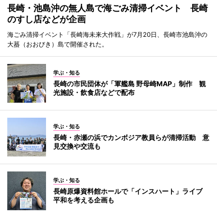
長崎・池島沖の無人島で海ごみ清掃イベント 長崎
のすし店などが企画
海ごみ清掃イベント「長崎海未来大作戦」が7月20日、長崎市池島沖の
大蟇（おおびき）島で開催された。
学ぶ・知る
長崎の市民団体が「軍艦島 野母崎MAP」制作 観
光施設・飲食店などで配布
学ぶ・知る
長崎・赤瀬の浜でカンボジア教員らが清掃活動 意
見交換や交流も
学ぶ・知る
長崎原爆資料館ホールで「インスハート」ライブ
平和を考える企画も