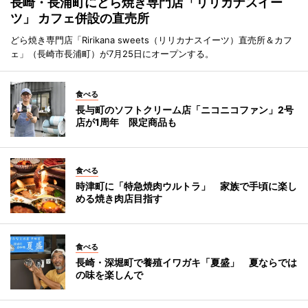
長崎・長浦町にどら焼き専門店「リリカナスイー
ツ」 カフェ併設の直売所
どら焼き専門店「Ririkana sweets（リリカナスイーツ）直売所＆カフ
ェ」（長崎市長浦町）が7月25日にオープンする。
食べる
長与町のソフトクリーム店「ニコニコファン」2号
店が1周年 限定商品も
食べる
時津町に「特急焼肉ウルトラ」 家族で手頃に楽し
める焼き肉店目指す
食べる
長崎・深堀町で養殖イワガキ「夏盛」 夏ならでは
の味を楽しんで