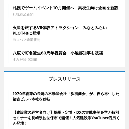
札幌でゲームイベント10月開催へ 高校生向け企画を新設
札幌経済新聞
火星を旅するVR体験アトラクション みなとみらい
PLOT48に登場
ヨコハマ経済新聞
八広で町名誕生60周年祝賀会 小池都知事も祝福
すみだ経済新聞
プレスリリース
1970年創業の長崎の不動産会社「浜福商会」が、自ら再生した
築古ビルへ本社を移転
【建設業の経営者向け】採用・定着・DXの実践事例を学ぶ特別
セミナーを長崎県佐世保市で開催！人気建設系YouTuber石男く
ん登壇！