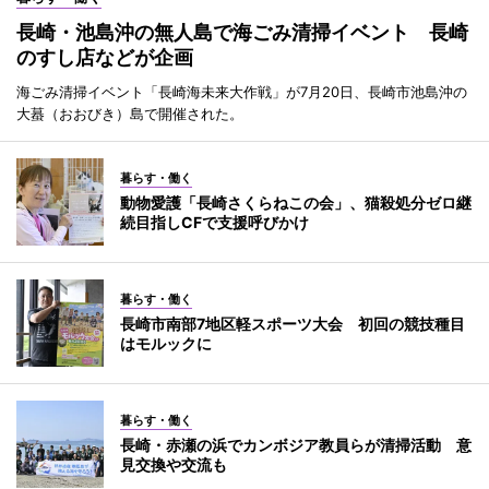
長崎・池島沖の無人島で海ごみ清掃イベント 長崎
のすし店などが企画
海ごみ清掃イベント「長崎海未来大作戦」が7月20日、長崎市池島沖の
大蟇（おおびき）島で開催された。
暮らす・働く
動物愛護「長崎さくらねこの会」、猫殺処分ゼロ継
続目指しCFで支援呼びかけ
暮らす・働く
長崎市南部7地区軽スポーツ大会 初回の競技種目
はモルックに
暮らす・働く
長崎・赤瀬の浜でカンボジア教員らが清掃活動 意
見交換や交流も