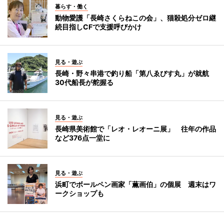
暮らす・働く
動物愛護「長崎さくらねこの会」、猫殺処分ゼロ継
続目指しCFで支援呼びかけ
見る・遊ぶ
長崎・野々串港で釣り船「第八ゑびす丸」が就航
30代船長が舵握る
見る・遊ぶ
長崎県美術館で「レオ・レオーニ展」 往年の作品
など376点一堂に
見る・遊ぶ
浜町でボールペン画家「薫画伯」の個展 週末はワ
ークショップも