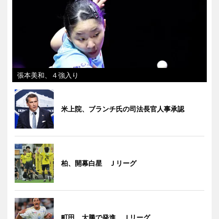
張本美和、４強入り
米上院、ブランチ氏の司法長官人事承認
柏、開幕白星 Ｊリーグ
町田、大勝で発進 Ｊリーグ