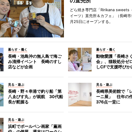
の直売所
どら焼き専門店「Ririkana swee
イーツ）直売所＆カフェ」（長崎市
月25日にオープンする。
暮らす・働く
暮らす・働く
長崎・池島沖の無人島で海ご
動物愛護「長崎さ
み清掃イベント 長崎のすし
会」、猫殺処分ゼ
店などが企画
しCFで支援呼びか
見る・遊ぶ
見る・遊ぶ
長崎・野々串港で釣り船「第
長崎県美術館で「
八ゑびす丸」が就航 30代船
ーニ展」 往年の
長が舵握る
376点一堂に
見る・遊ぶ
浜町でボールペン画家「薫画
伯」の個展 週末はワークシ