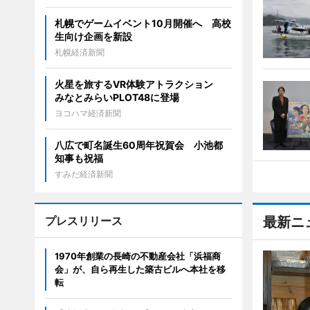
札幌でゲームイベント10月開催へ 高校
生向け企画を新設
札幌経済新聞
火星を旅するVR体験アトラクション
みなとみらいPLOT48に登場
ヨコハマ経済新聞
八広で町名誕生60周年祝賀会 小池都
知事も祝福
すみだ経済新聞
プレスリリース
最新ニ
1970年創業の長崎の不動産会社「浜福商
会」が、自ら再生した築古ビルへ本社を移
転