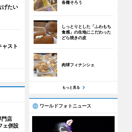
各種そろう
なげたい
しっとりとした「ふわもち
食感」の生地にこだわった
どら焼きの皮
キャスト
肉球フィナンシェ
もっと見る
ワールドフォトニュース
専門店
フェ併設