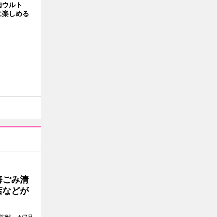
肉ウルト
に楽しめる
海ごみ清
店などが