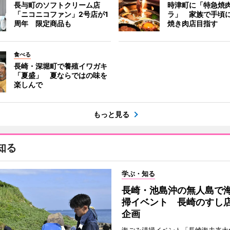
長与町のソフトクリーム店
時津町に「特急焼
「ニコニコファン」2号店が1
ラ」 家族で手頃
周年 限定商品も
焼き肉店目指す
食べる
長崎・深堀町で養殖イワガキ
「夏盛」 夏ならではの味を
楽しんで
もっと見る
知る
学ぶ・知る
長崎・池島沖の無人島で
掃イベント 長崎のすし
企画