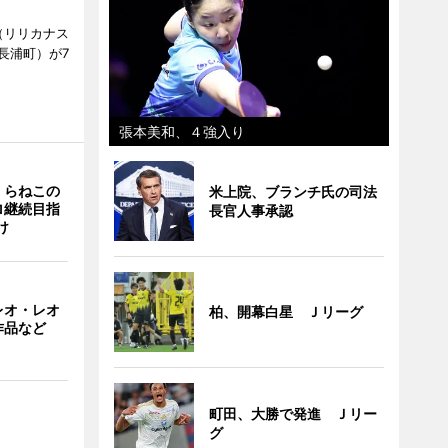
ts（リリカナス
長浦町）が7
張本美和、４強入り
くらねこの
米上院、ブランチ氏の司法
ロ継続目指
長官人事承認
け
レオ・レオ
柏、開幕白星 Ｊリーグ
作品など
町田、大勝で発進 Ｊリー
グ