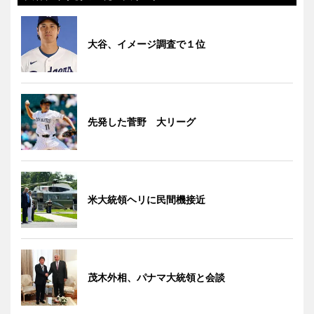
大谷、イメージ調査で１位
先発した菅野 大リーグ
米大統領ヘリに民間機接近
茂木外相、パナマ大統領と会談