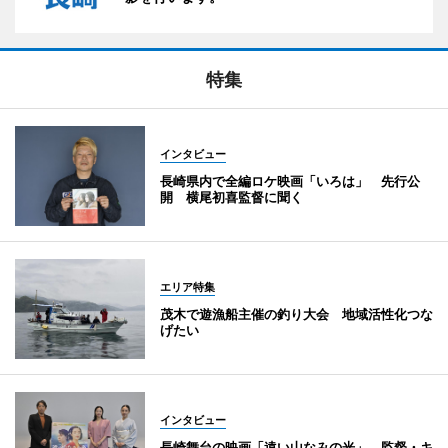
特集
インタビュー
長崎県内で全編ロケ映画「いろは」 先行公
開 横尾初喜監督に聞く
エリア特集
茂木で遊漁船主催の釣り大会 地域活性化つな
げたい
インタビュー
長崎舞台の映画「遠い山なみの光」 監督・キ