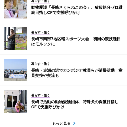
暮らす・働く
動物愛護「長崎さくらねこの会」、猫殺処分ゼロ継
続目指しCFで支援呼びかけ
暮らす・働く
長崎市南部7地区軽スポーツ大会 初回の競技種目
はモルックに
暮らす・働く
長崎・赤瀬の浜でカンボジア教員らが清掃活動 意
見交換や交流も
暮らす・働く
長崎で活動の動物愛護団体、特殊犬の保護目指し
CFで支援呼びかけ
もっと見る