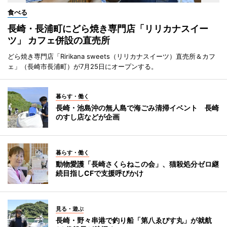
食べる
長崎・長浦町にどら焼き専門店「リリカナスイー
ツ」 カフェ併設の直売所
どら焼き専門店「Ririkana sweets（リリカナスイーツ）直売所＆カフ
ェ」（長崎市長浦町）が7月25日にオープンする。
暮らす・働く
長崎・池島沖の無人島で海ごみ清掃イベント 長崎
のすし店などが企画
暮らす・働く
動物愛護「長崎さくらねこの会」、猫殺処分ゼロ継
続目指しCFで支援呼びかけ
見る・遊ぶ
長崎・野々串港で釣り船「第八ゑびす丸」が就航