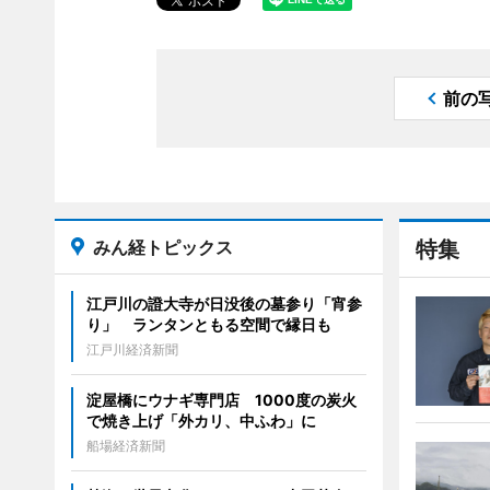
前の
みん経トピックス
特集
江戸川の證大寺が日没後の墓参り「宵参
り」 ランタンともる空間で縁日も
江戸川経済新聞
淀屋橋にウナギ専門店 1000度の炭火
で焼き上げ「外カリ、中ふわ」に
船場経済新聞