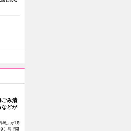
海ごみ清
店などが
作戦」が7月
びき）島で開