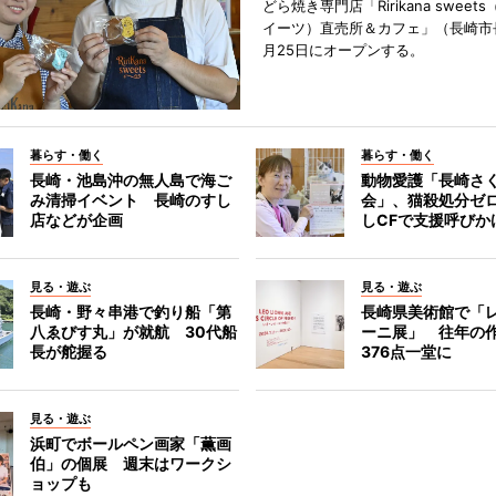
どら焼き専門店「Ririkana swee
イーツ）直売所＆カフェ」（長崎市
月25日にオープンする。
暮らす・働く
暮らす・働く
長崎・池島沖の無人島で海ご
動物愛護「長崎さ
み清掃イベント 長崎のすし
会」、猫殺処分ゼ
店などが企画
しCFで支援呼びか
見る・遊ぶ
見る・遊ぶ
長崎・野々串港で釣り船「第
長崎県美術館で「
八ゑびす丸」が就航 30代船
ーニ展」 往年の
長が舵握る
376点一堂に
見る・遊ぶ
浜町でボールペン画家「薫画
伯」の個展 週末はワークシ
ョップも