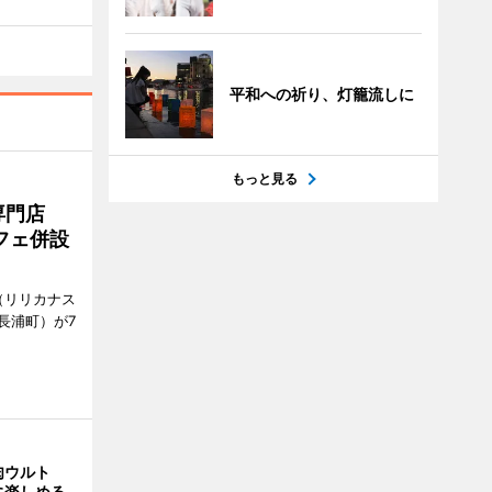
平和への祈り、灯籠流しに
もっと見る
専門店
フェ併設
ts（リリカナス
長浦町）が7
肉ウルト
に楽しめる