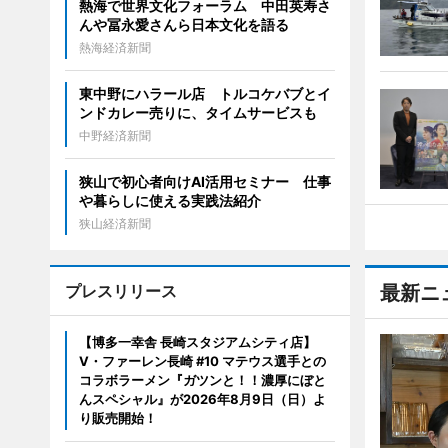
熱海で世界文化フォーラム 中田英寿さ
んや冨永愛さんら日本文化を語る
熱海経済新聞
東中野にハラール店 トルコケバブとイ
ンドカレー売りに、タイムサービスも
中野経済新聞
狭山で初心者向けAI活用セミナー 仕事
や暮らしに使える実践法紹介
狭山経済新聞
プレスリリース
最新ニ
【博多一幸舎 長崎スタジアムシティ店】
V・ファーレン長崎 #10 マテウス選手との
コラボラーメン『ガツンと！！濃厚にぼと
んスペシャル』が2026年8月9日（日）よ
り販売開始！