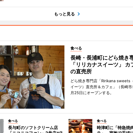
もっと見る
食べる
長崎・長浦町にどら焼き
「リリカナスイーツ」 カ
の直売所
どら焼き専門店「Ririkana swee
イーツ）直売所＆カフェ」（長崎市
月25日にオープンする。
食べる
食べる
長与町のソフトクリーム店
時津町に「特急焼
「ニコニコファン」2号店が1
ラ」 家族で手頃