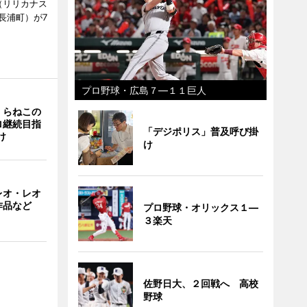
ts（リリカナス
長浦町）が7
プロ野球・広島７―１１巨人
くらねこの
ロ継続目指
「デジポリス」普及呼び掛
け
け
レオ・レオ
作品など
プロ野球・オリックス１―
３楽天
佐野日大、２回戦へ 高校
野球