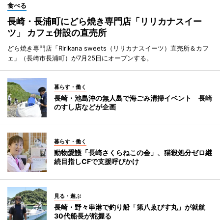
食べる
長崎・長浦町にどら焼き専門店「リリカナスイー
ツ」 カフェ併設の直売所
どら焼き専門店「Ririkana sweets（リリカナスイーツ）直売所＆カフ
ェ」（長崎市長浦町）が7月25日にオープンする。
暮らす・働く
長崎・池島沖の無人島で海ごみ清掃イベント 長崎
のすし店などが企画
暮らす・働く
動物愛護「長崎さくらねこの会」、猫殺処分ゼロ継
続目指しCFで支援呼びかけ
見る・遊ぶ
長崎・野々串港で釣り船「第八ゑびす丸」が就航
30代船長が舵握る