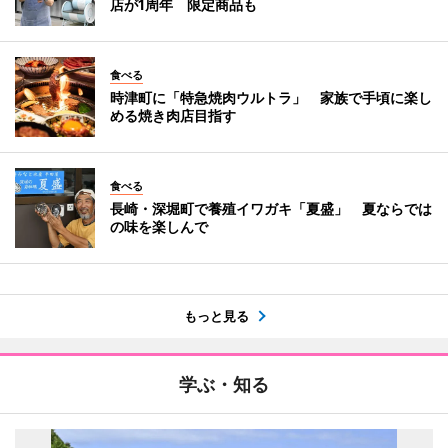
店が1周年 限定商品も
食べる
時津町に「特急焼肉ウルトラ」 家族で手頃に楽し
める焼き肉店目指す
食べる
長崎・深堀町で養殖イワガキ「夏盛」 夏ならでは
の味を楽しんで
もっと見る
学ぶ・知る