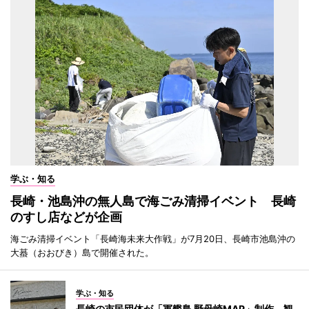
学ぶ・知る
長崎・池島沖の無人島で海ごみ清掃イベント 長崎
のすし店などが企画
海ごみ清掃イベント「長崎海未来大作戦」が7月20日、長崎市池島沖の
大蟇（おおびき）島で開催された。
学ぶ・知る
長崎の市民団体が「軍艦島 野母崎MAP」制作 観