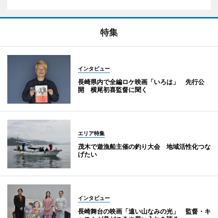
特集
インタビュー
長崎県内で全編ロケ映画「いろは」 先行公
開 横尾初喜監督に聞く
エリア特集
茂木で遊漁船主催の釣り大会 地域活性化つな
げたい
インタビュー
長崎舞台の映画「遠い山なみの光」 監督・キ