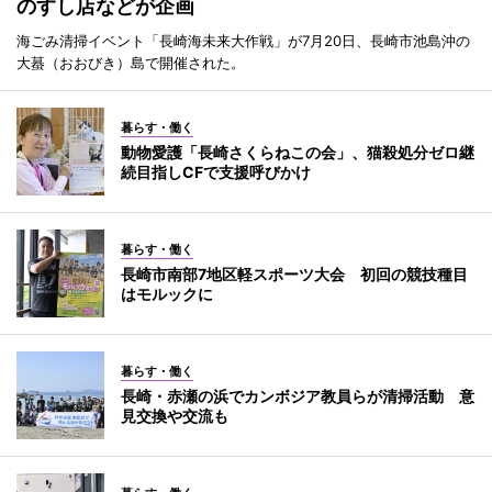
のすし店などが企画
海ごみ清掃イベント「長崎海未来大作戦」が7月20日、長崎市池島沖の
大蟇（おおびき）島で開催された。
暮らす・働く
動物愛護「長崎さくらねこの会」、猫殺処分ゼロ継
続目指しCFで支援呼びかけ
暮らす・働く
長崎市南部7地区軽スポーツ大会 初回の競技種目
はモルックに
暮らす・働く
長崎・赤瀬の浜でカンボジア教員らが清掃活動 意
見交換や交流も