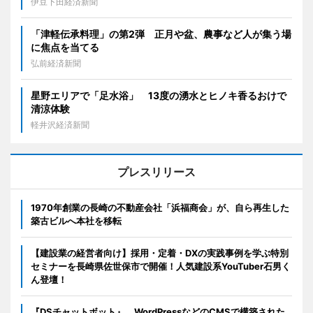
伊豆下田経済新聞
「津軽伝承料理」の第2弾 正月や盆、農事など人が集う場
に焦点を当てる
弘前経済新聞
星野エリアで「足水浴」 13度の湧水とヒノキ香るおけで
清涼体験
軽井沢経済新聞
プレスリリース
1970年創業の長崎の不動産会社「浜福商会」が、自ら再生した
築古ビルへ本社を移転
【建設業の経営者向け】採用・定着・DXの実践事例を学ぶ特別
セミナーを長崎県佐世保市で開催！人気建設系YouTuber石男く
ん登壇！
『DSチャットボット』、WordPressなどのCMSで構築された