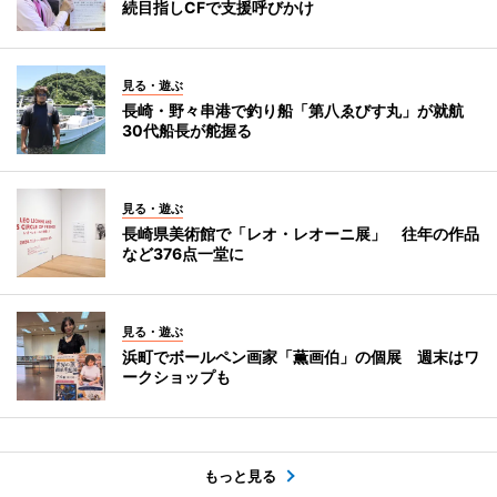
続目指しCFで支援呼びかけ
見る・遊ぶ
長崎・野々串港で釣り船「第八ゑびす丸」が就航
30代船長が舵握る
見る・遊ぶ
長崎県美術館で「レオ・レオーニ展」 往年の作品
など376点一堂に
見る・遊ぶ
浜町でボールペン画家「薫画伯」の個展 週末はワ
ークショップも
もっと見る