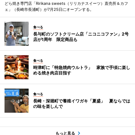
どら焼き専門店「Ririkana sweets（リリカナスイーツ）直売所＆カフ
ェ」（長崎市長浦町）が7月25日にオープンする。
食べる
長与町のソフトクリーム店「ニコニコファン」2号
店が1周年 限定商品も
食べる
時津町に「特急焼肉ウルトラ」 家族で手頃に楽し
める焼き肉店目指す
食べる
長崎・深堀町で養殖イワガキ「夏盛」 夏ならでは
の味を楽しんで
もっと見る