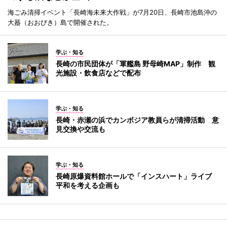
海ごみ清掃イベント「長崎海未来大作戦」が7月20日、長崎市池島沖の
大蟇（おおびき）島で開催された。
学ぶ・知る
長崎の市民団体が「軍艦島 野母崎MAP」制作 観
光施設・飲食店などで配布
学ぶ・知る
長崎・赤瀬の浜でカンボジア教員らが清掃活動 意
見交換や交流も
学ぶ・知る
長崎原爆資料館ホールで「インスハート」ライブ
平和を考える企画も