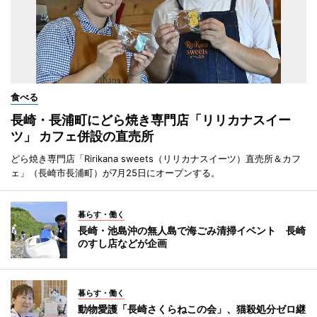
食べる
長崎・長浦町にどら焼き専門店「リリカナスイー
ツ」 カフェ併設の直売所
どら焼き専門店「Ririkana sweets（リリカナスイーツ）直売所＆カフ
ェ」（長崎市長浦町）が7月25日にオープンする。
暮らす・働く
長崎・池島沖の無人島で海ごみ清掃イベント 長崎
のすし店などが企画
暮らす・働く
動物愛護「長崎さくらねこの会」、猫殺処分ゼロ継