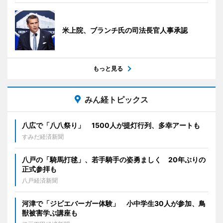
米上院、ブランチ氏の司法長官人事承認
もっと見る
みん経トピックス
八広で「八八祭り」 1500人が提灯行列、多幸アートも
すみだ経済新聞
八戸の「騎馬打毬」、若手騎手の姿勇ましく 20年ぶりの
正式参拝も
八戸経済新聞
河津で「ジビエバーガー体験」 小中学生30人が参加、鳥
獣被害学ぶ講座も