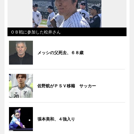
ＯＢ戦に参加した松井さん
メッシの父死去、６８歳
佐野航がＰＳＶ移籍 サッカー
張本美和、４強入り