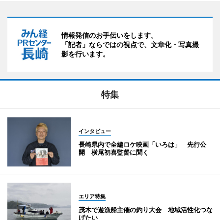
情報発信のお手伝いをします。
「記者」ならではの視点で、文章化・写真撮
影を行います。
特集
インタビュー
長崎県内で全編ロケ映画「いろは」 先行公
開 横尾初喜監督に聞く
エリア特集
茂木で遊漁船主催の釣り大会 地域活性化つな
げたい