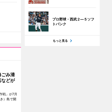
プロ野球・西武２―５ソフ
トバンク
もっと見る
海ごみ清
店などが
作戦」が7月
びき）島で開