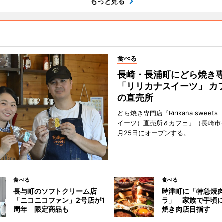
もっと見る
食べる
長崎・長浦町にどら焼き
「リリカナスイーツ」 カ
の直売所
どら焼き専門店「Ririkana swee
イーツ）直売所＆カフェ」（長崎市
月25日にオープンする。
食べる
食べる
長与町のソフトクリーム店
時津町に「特急焼
「ニコニコファン」2号店が1
ラ」 家族で手頃
周年 限定商品も
焼き肉店目指す