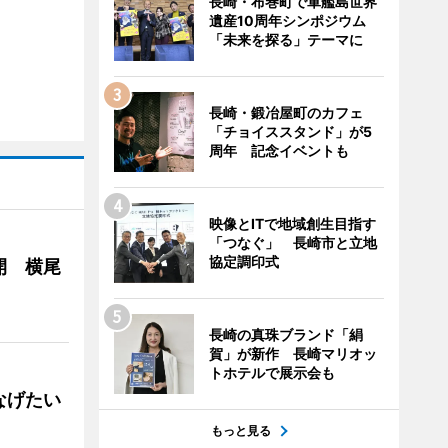
長崎・布巻町で軍艦島世界
遺産10周年シンポジウム
「未来を探る」テーマに
長崎・鍛冶屋町のカフェ
「チョイススタンド」が5
周年 記念イベントも
映像とITで地域創生目指す
「つなぐ」 長崎市と立地
協定調印式
開 横尾
長崎の真珠ブランド「絹
賀」が新作 長崎マリオッ
トホテルで展示会も
なげたい
もっと見る