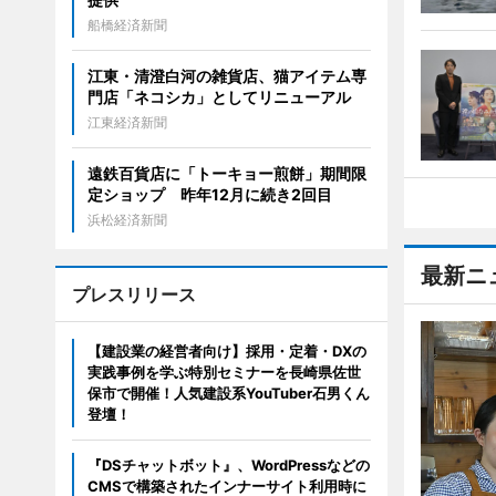
船橋経済新聞
江東・清澄白河の雑貨店、猫アイテム専
門店「ネコシカ」としてリニューアル
江東経済新聞
遠鉄百貨店に「トーキョー煎餅」期間限
定ショップ 昨年12月に続き2回目
浜松経済新聞
最新ニ
プレスリリース
【建設業の経営者向け】採用・定着・DXの
実践事例を学ぶ特別セミナーを長崎県佐世
保市で開催！人気建設系YouTuber石男くん
登壇！
『DSチャットボット』、WordPressなどの
CMSで構築されたインナーサイト利用時に