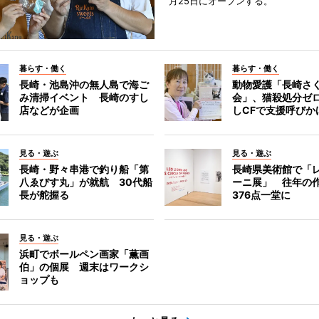
月25日にオープンする。
暮らす・働く
暮らす・働く
長崎・池島沖の無人島で海ご
動物愛護「長崎さ
み清掃イベント 長崎のすし
会」、猫殺処分ゼ
店などが企画
しCFで支援呼びか
見る・遊ぶ
見る・遊ぶ
長崎・野々串港で釣り船「第
長崎県美術館で「
八ゑびす丸」が就航 30代船
ーニ展」 往年の
長が舵握る
376点一堂に
見る・遊ぶ
浜町でボールペン画家「薫画
伯」の個展 週末はワークシ
ョップも