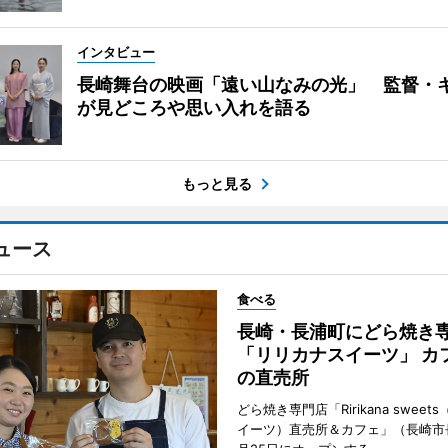
インタビュー
長崎舞台の映画「遠い山なみの光」 監督・
が見どころや思い入れを語る
もっと見る
ュース
食べる
長崎・長浦町にどら焼き
「リリカナスイーツ」 カ
の直売所
どら焼き専門店「Ririkana swee
イーツ）直売所＆カフェ」（長崎市