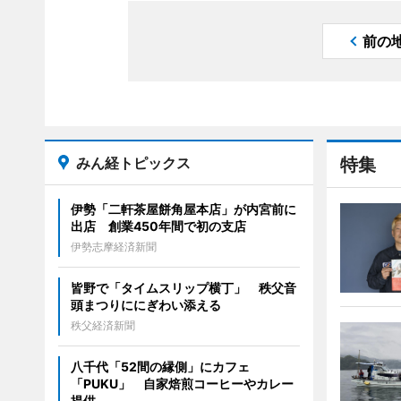
前の
みん経トピックス
特集
伊勢「二軒茶屋餅角屋本店」が内宮前に
出店 創業450年間で初の支店
伊勢志摩経済新聞
皆野で「タイムスリップ横丁」 秩父音
頭まつりににぎわい添える
秩父経済新聞
八千代「52間の縁側」にカフェ
「PUKU」 自家焙煎コーヒーやカレー
提供