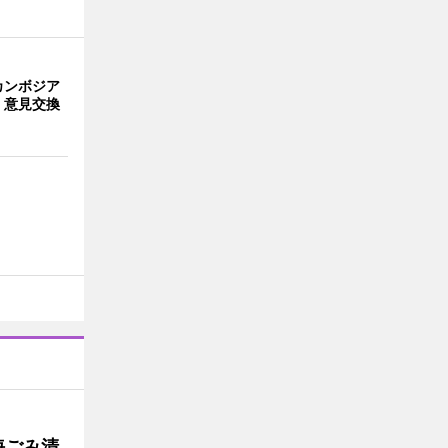
カンボジア
 意見交換
海ごみ清