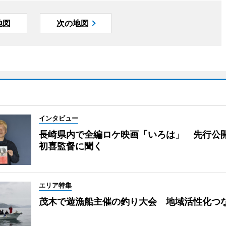
地図
次の地図
インタビュー
長崎県内で全編ロケ映画「いろは」 先行公
初喜監督に聞く
エリア特集
茂木で遊漁船主催の釣り大会 地域活性化つ