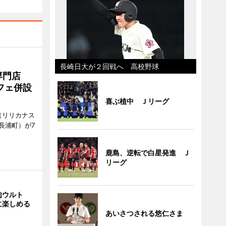
長崎日大が２回戦へ 高校野球
専門店
フェ併設
喜ぶ植中 Ｊリーグ
ts（リリカナス
長浦町）が7
鹿島、逆転で白星発進 Ｊ
リーグ
肉ウルト
に楽しめる
あいさつされる悠仁さま