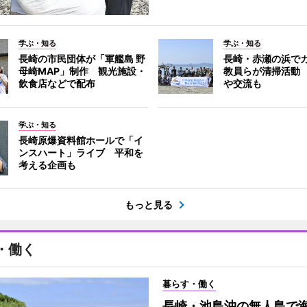
学ぶ・知る
学ぶ・知る
長崎の市民団体が「軍艦島 野
長崎・赤瀬の浜で
母崎MAP」制作 観光施設・
教員らが清掃活動
飲食店などで配布
や交流も
学ぶ・知る
長崎原爆資料館ホールで「イ
ンスハート」ライブ 平和を
考える企画も
もっと見る
・働く
暮らす・働く
長崎・池島沖の無人島で