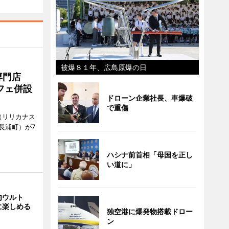
被爆８１年、広島原爆の日
専門店
フェ併設
ドローン企業社長、車爆破
で重傷
ts（リリカナス
長浦町）が7
ハシナ前首相「母国を正し
い道に」
肉ウルト
に楽しめる
独空港に爆発物搭載ドロー
ン