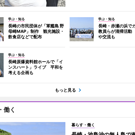
学ぶ・知る
学ぶ・知る
長崎の市民団体が「軍艦島 野
長崎・赤瀬の浜で
母崎MAP」制作 観光施設・
教員らが清掃活動
飲食店などで配布
や交流も
学ぶ・知る
長崎原爆資料館ホールで「イ
ンスハート」ライブ 平和を
考える企画も
もっと見る
・働く
暮らす・働く
長崎・池島沖の無人島で