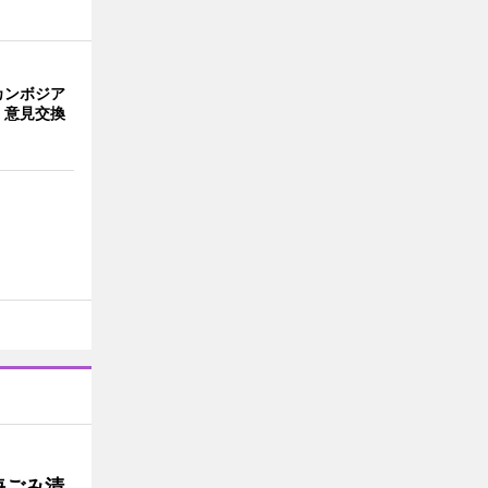
カンボジア
 意見交換
海ごみ清