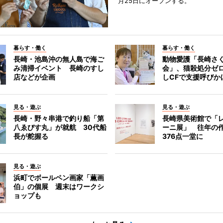
月25日にオープンする。
暮らす・働く
暮らす・働く
長崎・池島沖の無人島で海ご
動物愛護「長崎さ
み清掃イベント 長崎のすし
会」、猫殺処分ゼ
店などが企画
しCFで支援呼びか
見る・遊ぶ
見る・遊ぶ
長崎・野々串港で釣り船「第
長崎県美術館で「
八ゑびす丸」が就航 30代船
ーニ展」 往年の
長が舵握る
376点一堂に
見る・遊ぶ
浜町でボールペン画家「薫画
伯」の個展 週末はワークシ
ョップも