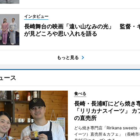
インタビュー
長崎舞台の映画「遠い山なみの光」 監督・
が見どころや思い入れを語る
もっと見る
ュース
食べる
長崎・長浦町にどら焼き
「リリカナスイーツ」 カ
の直売所
どら焼き専門店「Ririkana swee
イーツ）直売所＆カフェ」（長崎市