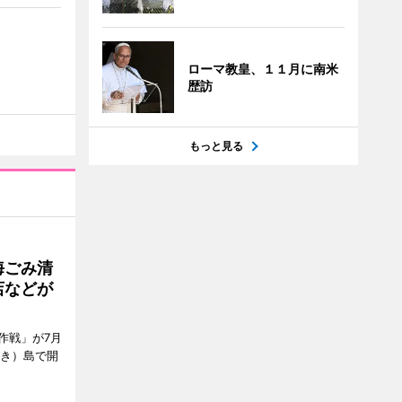
ローマ教皇、１１月に南米
歴訪
もっと見る
海ごみ清
店などが
作戦」が7月
びき）島で開