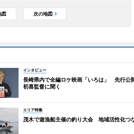
地図
次の地図
インタビュー
長崎県内で全編ロケ映画「いろは」 先行公
初喜監督に聞く
エリア特集
茂木で遊漁船主催の釣り大会 地域活性化つ