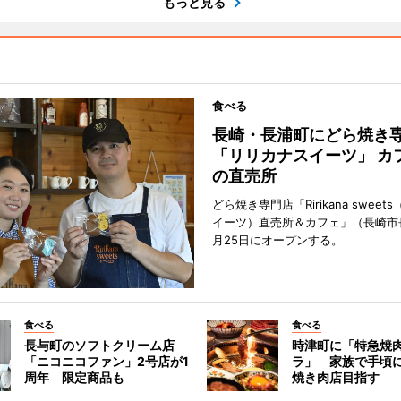
もっと見る
食べる
長崎・長浦町にどら焼き
「リリカナスイーツ」 カ
の直売所
どら焼き専門店「Ririkana swee
イーツ）直売所＆カフェ」（長崎市
月25日にオープンする。
食べる
食べる
長与町のソフトクリーム店
時津町に「特急焼
「ニコニコファン」2号店が1
ラ」 家族で手頃
周年 限定商品も
焼き肉店目指す