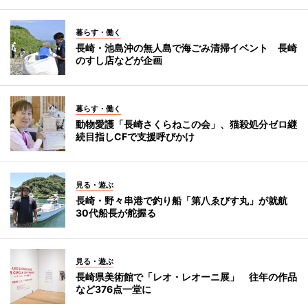
暮らす・働く
長崎・池島沖の無人島で海ごみ清掃イベント 長崎
のすし店などが企画
暮らす・働く
動物愛護「長崎さくらねこの会」、猫殺処分ゼロ継
続目指しCFで支援呼びかけ
見る・遊ぶ
長崎・野々串港で釣り船「第八ゑびす丸」が就航
30代船長が舵握る
見る・遊ぶ
長崎県美術館で「レオ・レオーニ展」 往年の作品
など376点一堂に