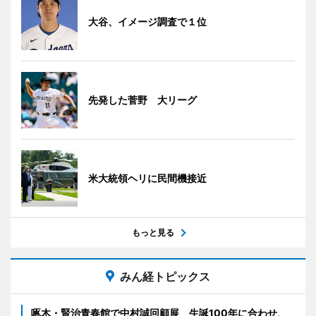
大谷、イメージ調査で１位
先発した菅野 大リーグ
米大統領ヘリに民間機接近
もっと見る
みん経トピックス
啄木・賢治青春館で中村誠回顧展 生誕100年に合わせ、