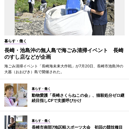
暮らす・働く
長崎・池島沖の無人島で海ごみ清掃イベント 長崎
のすし店などが企画
海ごみ清掃イベント「長崎海未来大作戦」が7月20日、長崎市池島沖の
大蟇（おおびき）島で開催された。
暮らす・働く
動物愛護「長崎さくらねこの会」、猫殺処分ゼロ継
続目指しCFで支援呼びかけ
暮らす・働く
長崎市南部7地区軽スポーツ大会 初回の競技種目