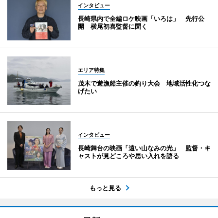
インタビュー
長崎県内で全編ロケ映画「いろは」 先行公
開 横尾初喜監督に聞く
エリア特集
茂木で遊漁船主催の釣り大会 地域活性化つな
げたい
インタビュー
長崎舞台の映画「遠い山なみの光」 監督・キ
ャストが見どころや思い入れを語る
もっと見る