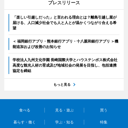
プレスリリース
「楽しい引越しだった」と言われる理由とは？離島引越し屋が
届ける、人口減少社会でも人と人とが温かくつながり合える希
望
＜ 福岡銀行アプリ・熊本銀行アプリ・十八親和銀行アプリ ＞機
能追加および改善のお知らせ
学校法人九州文化学園 長崎国際大学とハウステンボス株式会社
高度な観光人材の育成及び地域社会の発展を目指し、包括連携
協定を締結
もっと見る
食べる
見る・遊ぶ
買う
暮らす・働く
学ぶ・知る
特集