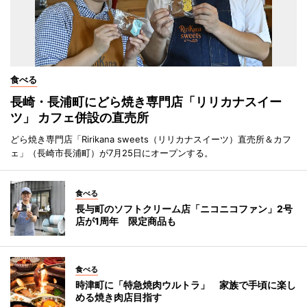
食べる
長崎・長浦町にどら焼き専門店「リリカナスイー
ツ」 カフェ併設の直売所
どら焼き専門店「Ririkana sweets（リリカナスイーツ）直売所＆カフ
ェ」（長崎市長浦町）が7月25日にオープンする。
食べる
長与町のソフトクリーム店「ニコニコファン」2号
店が1周年 限定商品も
食べる
時津町に「特急焼肉ウルトラ」 家族で手頃に楽し
める焼き肉店目指す