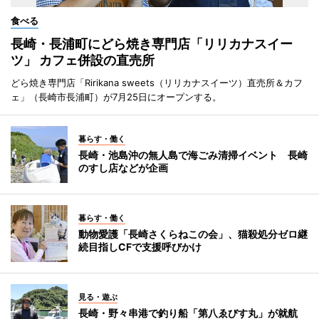
食べる
長崎・長浦町にどら焼き専門店「リリカナスイー
ツ」 カフェ併設の直売所
どら焼き専門店「Ririkana sweets（リリカナスイーツ）直売所＆カフ
ェ」（長崎市長浦町）が7月25日にオープンする。
暮らす・働く
長崎・池島沖の無人島で海ごみ清掃イベント 長崎
のすし店などが企画
暮らす・働く
動物愛護「長崎さくらねこの会」、猫殺処分ゼロ継
続目指しCFで支援呼びかけ
見る・遊ぶ
長崎・野々串港で釣り船「第八ゑびす丸」が就航