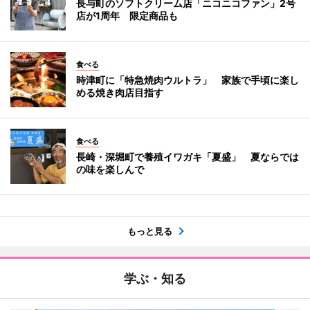
長与町のソフトクリーム店「ニコニコファン」2号
店が1周年 限定商品も
食べる
時津町に「特急焼肉ウルトラ」 家族で手頃に楽し
める焼き肉店目指す
食べる
長崎・深堀町で養殖イワガキ「夏盛」 夏ならでは
の味を楽しんで
もっと見る
学ぶ・知る