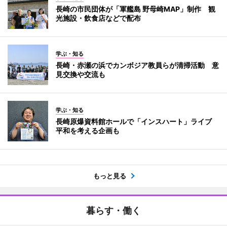
長崎の市民団体が「軍艦島 野母崎MAP」制作 観
光施設・飲食店などで配布
学ぶ・知る
長崎・赤瀬の浜でカンボジア教員らが清掃活動 意
見交換や交流も
学ぶ・知る
長崎原爆資料館ホールで「インスハート」ライブ
平和を考える企画も
もっと見る
暮らす・働く