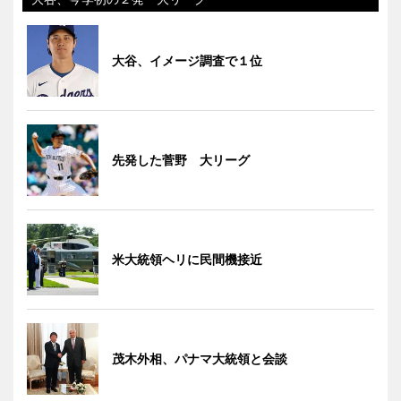
大谷、イメージ調査で１位
先発した菅野 大リーグ
米大統領ヘリに民間機接近
茂木外相、パナマ大統領と会談