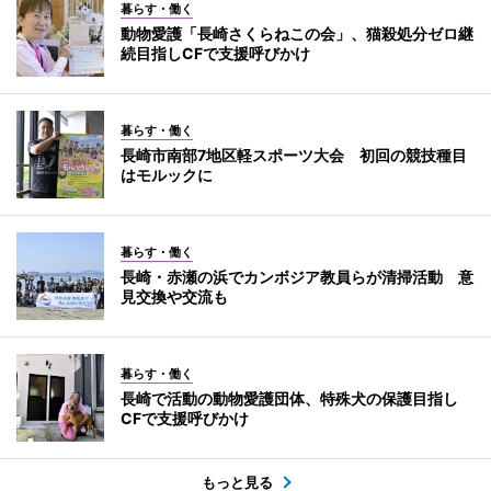
暮らす・働く
動物愛護「長崎さくらねこの会」、猫殺処分ゼロ継
続目指しCFで支援呼びかけ
暮らす・働く
長崎市南部7地区軽スポーツ大会 初回の競技種目
はモルックに
暮らす・働く
長崎・赤瀬の浜でカンボジア教員らが清掃活動 意
見交換や交流も
暮らす・働く
長崎で活動の動物愛護団体、特殊犬の保護目指し
CFで支援呼びかけ
もっと見る