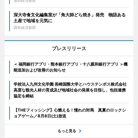
浦和経済新聞
深大寺食文化編集室が「角大師どら焼き」発売 物語ある
土産で地域を元気に
調布経済新聞
プレスリリース
＜ 福岡銀行アプリ・熊本銀行アプリ・十八親和銀行アプリ ＞機
能追加および改善のお知らせ
学校法人九州文化学園 長崎国際大学とハウステンボス株式会社
高度な観光人材の育成及び地域社会の発展を目指し、包括連携
協定を締結
【THEフィッシング】心燃える！憧れの対馬 真夏のロックシ
ョアゲーム／8月8日(土)放送
もっと見る