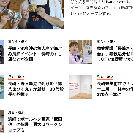
どら焼き専門店「Ririkana swee
イーツ）直売所＆カフェ」（長崎市
月25日にオープンする。
暮らす・働く
暮らす・働く
長崎・池島沖の無人島で海ご
動物愛護「長崎さ
み清掃イベント 長崎のすし
会」、猫殺処分ゼ
店などが企画
しCFで支援呼びか
見る・遊ぶ
見る・遊ぶ
長崎・野々串港で釣り船「第
長崎県美術館で「
八ゑびす丸」が就航 30代船
ーニ展」 往年の
長が舵握る
376点一堂に
見る・遊ぶ
浜町でボールペン画家「薫画
伯」の個展 週末はワークシ
ョップも