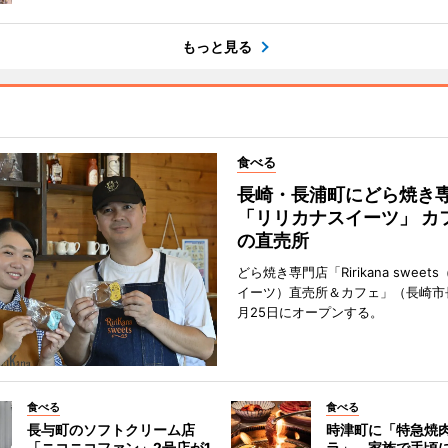
もっと見る
食べる
長崎・長浦町にどら焼き
「リリカナスイーツ」 カ
の直売所
どら焼き専門店「Ririkana swee
イーツ）直売所＆カフェ」（長崎市
月25日にオープンする。
食べる
食べる
長与町のソフトクリーム店
時津町に「特急焼
「ニコニコファン」2号店が1
ラ」 家族で手頃