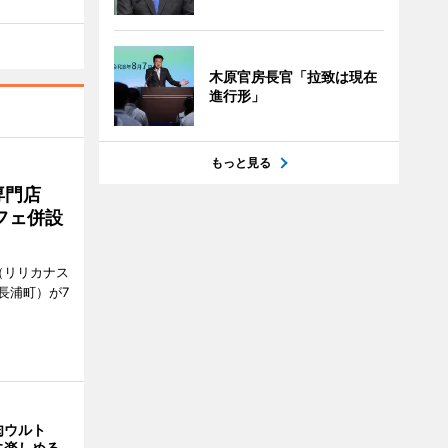
木原官房長官「拉致は現在
進行形」
もっと見る
専門店
フェ併設
ts（リリカナス
長浦町）が7
肉ウルト
に楽しめる