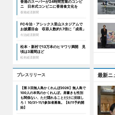
香港のスーパーが24時間営業のコンビ
ニ 日本式コンビニに香港食文化を
香港経済新聞
FC今治・アシックス里山スタジアムで
お披露目会 収容人数約1.7倍に「成長」
今治経済新聞
松本・新村で13万本のヒマワリ満開 見
頃は3週間ほど
松本経済新聞
プレスリリース
最新ニ
【第３回無人島かくれんぼ2026】無人島で
100人の本気のかくれんぼ。肩書きも性別
も関係ない、ただ隠れることだけに没頭し
ろ！ 10/31-11/1参加者募集。【8/11予約開
始】