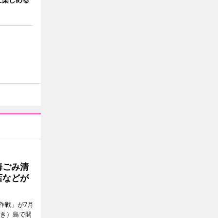
海ごみ清
店などが
作戦」が7月
びき）島で開