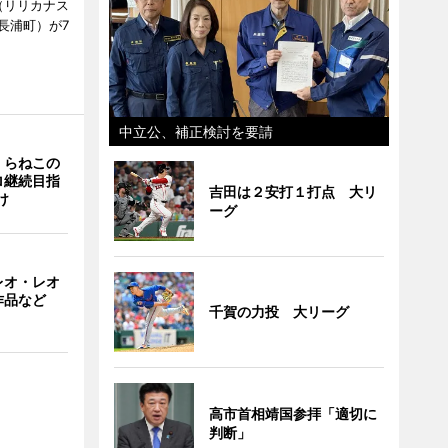
ts（リリカナス
長浦町）が7
中立公、補正検討を要請
くらねこの
ロ継続目指
吉田は２安打１打点 大リ
け
ーグ
レオ・レオ
作品など
千賀の力投 大リーグ
高市首相靖国参拝「適切に
判断」