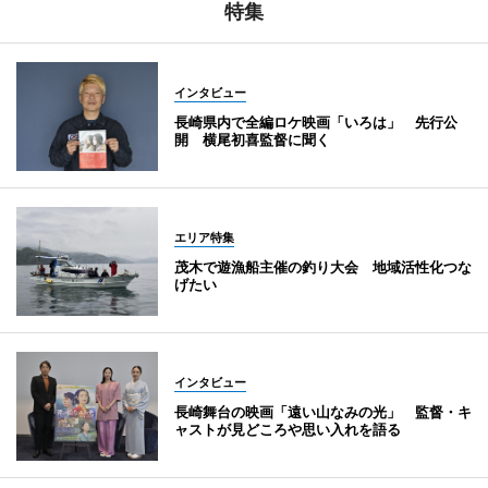
特集
インタビュー
長崎県内で全編ロケ映画「いろは」 先行公
開 横尾初喜監督に聞く
エリア特集
茂木で遊漁船主催の釣り大会 地域活性化つな
げたい
インタビュー
長崎舞台の映画「遠い山なみの光」 監督・キ
ャストが見どころや思い入れを語る