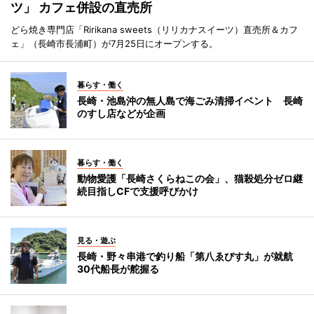
ツ」 カフェ併設の直売所
どら焼き専門店「Ririkana sweets（リリカナスイーツ）直売所＆カフ
ェ」（長崎市長浦町）が7月25日にオープンする。
暮らす・働く
長崎・池島沖の無人島で海ごみ清掃イベント 長崎
のすし店などが企画
暮らす・働く
動物愛護「長崎さくらねこの会」、猫殺処分ゼロ継
続目指しCFで支援呼びかけ
見る・遊ぶ
長崎・野々串港で釣り船「第八ゑびす丸」が就航
30代船長が舵握る