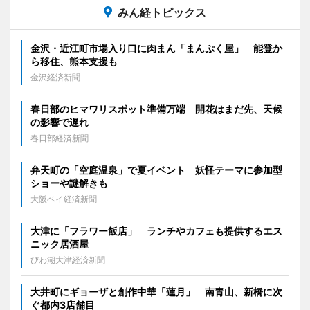
みん経トピックス
金沢・近江町市場入り口に肉まん「まんぷく屋」 能登か
ら移住、熊本支援も
金沢経済新聞
春日部のヒマワリスポット準備万端 開花はまだ先、天候
の影響で遅れ
春日部経済新聞
弁天町の「空庭温泉」で夏イベント 妖怪テーマに参加型
ショーや謎解きも
大阪ベイ経済新聞
大津に「フラワー飯店」 ランチやカフェも提供するエス
ニック居酒屋
びわ湖大津経済新聞
大井町にギョーザと創作中華「蓮月」 南青山、新橋に次
ぐ都内3店舗目