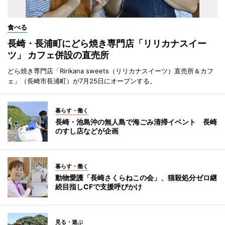
食べる
長崎・長浦町にどら焼き専門店「リリカナスイー
ツ」 カフェ併設の直売所
どら焼き専門店「Ririkana sweets（リリカナスイーツ）直売所＆カフ
ェ」（長崎市長浦町）が7月25日にオープンする。
暮らす・働く
長崎・池島沖の無人島で海ごみ清掃イベント 長崎
のすし店などが企画
暮らす・働く
動物愛護「長崎さくらねこの会」、猫殺処分ゼロ継
続目指しCFで支援呼びかけ
見る・遊ぶ