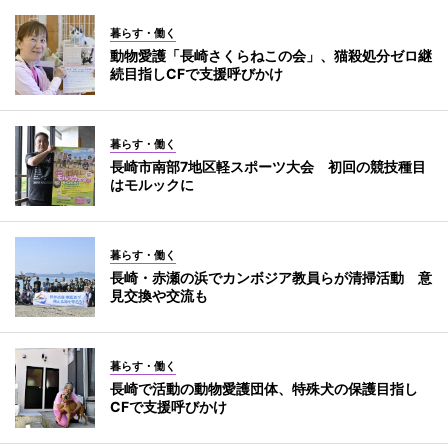
暮らす・働く
動物愛護「長崎さくらねこの会」、猫殺処分ゼロ継
続目指しCFで支援呼びかけ
暮らす・働く
長崎市南部7地区軽スポーツ大会 初回の競技種目
はモルックに
暮らす・働く
長崎・赤瀬の浜でカンボジア教員らが清掃活動 意
見交換や交流も
暮らす・働く
長崎で活動の動物愛護団体、特殊犬の保護目指し
CFで支援呼びかけ