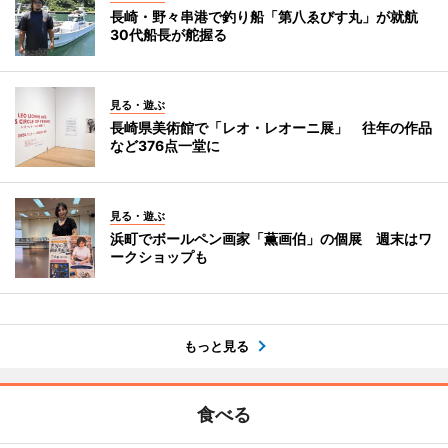
長崎・野々串港で釣り船「第八ゑびす丸」が就航
30代船長が舵握る
見る・遊ぶ
長崎県美術館で「レオ・レオーニ展」 往年の作品
など376点一堂に
見る・遊ぶ
浜町でボールペン画家「薫画伯」の個展 週末はワ
ークショップも
もっと見る
食べる