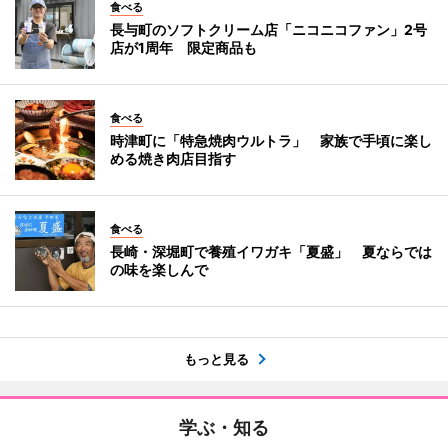
食べる
長与町のソフトクリーム店「ニコニコファン」2号
店が1周年 限定商品も
食べる
時津町に「特急焼肉ウルトラ」 家族で手頃に楽し
める焼き肉店目指す
食べる
長崎・深堀町で養殖イワガキ「夏盛」 夏ならでは
の味を楽しんで
もっと見る
学ぶ・知る