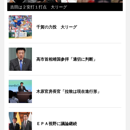
吉田は２安打１打点 大リーグ
千賀の力投 大リーグ
高市首相靖国参拝「適切に判断」
木原官房長官「拉致は現在進行形」
ＥＰＡ視野に議論継続