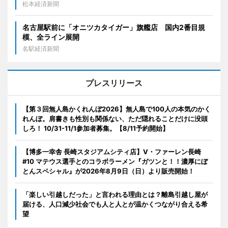
松本経済新聞
名古屋駅前に「オニツカタイガー」旗艦店 国内2番目規
模、全ライン展開
名駅経済新聞
プレスリリース
【第３回無人島かくれんぼ2026】無人島で100人の本気のかく
れんぼ。肩書きも性別も関係ない、ただ隠れることだけに没頭
しろ！ 10/31-11/1参加者募集。【8/11予約開始】
【博多一幸舎 長崎スタジアムシティ店】V・ファーレン長崎
#10 マテウス選手とのコラボラーメン『ガツンと！！濃厚にぼ
とんスペシャル』が2026年8月9日（日）より販売開始！
「楽しい引越しだった」と言われる理由とは？離島引越し屋が
届ける、人口減少社会でも人と人とが温かくつながり合える希
望