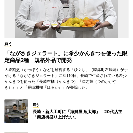
買う
「ながさきジェラート」に希少かんきつを使った限
定商品2種 規格外品で開発
大衆割烹（かっぽう）などを経営する「ひぐち」（時津町左底郷）が手
がける「ながさきジェラート」に3月10日、長崎で生産されている希少
かんきつを使った「長崎柑橘（かんきつ）『津之輝（つのかがや
き）』」と「長崎柑橘『はるか』」が登場した。
買う
長崎・新大工町に「海鮮屋 魚太郎」 20代店主
「商店街盛り上げたい」