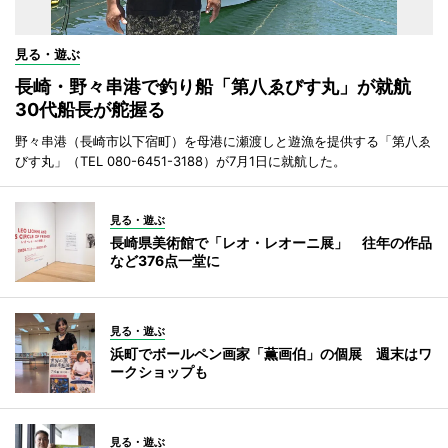
見る・遊ぶ
長崎・野々串港で釣り船「第八ゑびす丸」が就航
30代船長が舵握る
野々串港（長崎市以下宿町）を母港に瀬渡しと遊漁を提供する「第八ゑ
びす丸」（TEL 080-6451-3188）が7月1日に就航した。
見る・遊ぶ
長崎県美術館で「レオ・レオーニ展」 往年の作品
など376点一堂に
見る・遊ぶ
浜町でボールペン画家「薫画伯」の個展 週末はワ
ークショップも
見る・遊ぶ