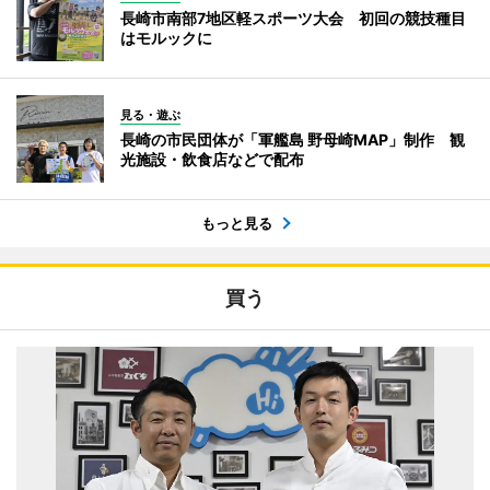
長崎市南部7地区軽スポーツ大会 初回の競技種目
はモルックに
見る・遊ぶ
長崎の市民団体が「軍艦島 野母崎MAP」制作 観
光施設・飲食店などで配布
もっと見る
買う