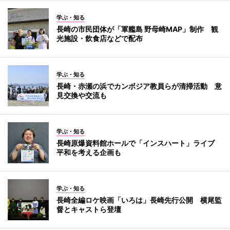
学ぶ・知る
長崎の市民団体が「軍艦島 野母崎MAP」制作 観
光施設・飲食店などで配布
学ぶ・知る
長崎・赤瀬の浜でカンボジア教員らが清掃活動 意
見交換や交流も
学ぶ・知る
長崎原爆資料館ホールで「インスハート」ライブ
平和を考える企画も
学ぶ・知る
長崎全編ロケ映画「いろは」長崎先行公開 横尾監
督とキャストら登壇