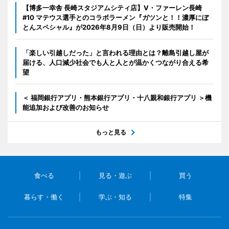
【博多一幸舎 長崎スタジアムシティ店】V・ファーレン長崎
#10 マテウス選手とのコラボラーメン『ガツンと！！濃厚にぼ
とんスペシャル』が2026年8月9日（日）より販売開始！
「楽しい引越しだった」と言われる理由とは？離島引越し屋が
届ける、人口減少社会でも人と人とが温かくつながり合える希
望
＜ 福岡銀行アプリ・熊本銀行アプリ・十八親和銀行アプリ ＞機
能追加および改善のお知らせ
もっと見る
食べる
見る・遊ぶ
買う
暮らす・働く
学ぶ・知る
特集