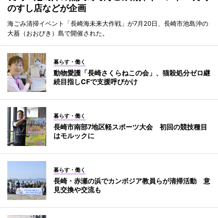
のすし店などが企画
海ごみ清掃イベント「長崎海未来大作戦」が7月20日、長崎市池島沖の
大蟇（おおびき）島で開催された。
暮らす・働く
動物愛護「長崎さくらねこの会」、猫殺処分ゼロ継
続目指しCFで支援呼びかけ
暮らす・働く
長崎市南部7地区軽スポーツ大会 初回の競技種目
はモルックに
暮らす・働く
長崎・赤瀬の浜でカンボジア教員らが清掃活動 意
見交換や交流も