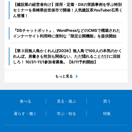
【建設業の経営者向け】採用・定着・DXの実践事例を学ぶ特別
セミナーを長崎県佐世保市で開催！人気建設系YouTuber石男く
ん登壇！
『DSチャットボット』、WordPressなどのCMSで構築された
インナーサイト利用時に便利な「限定公開機能」を提供開始
【第３回無人島かくれんぼ2026】無人島で100人の本気のかく
れんぼ。肩書きも性別も関係ない、ただ隠れることだけに没頭
しろ！ 10/31-11/1参加者募集。【8/11予約開始】
もっと見る
食べる
見る・遊ぶ
買う
暮らす・働く
学ぶ・知る
特集