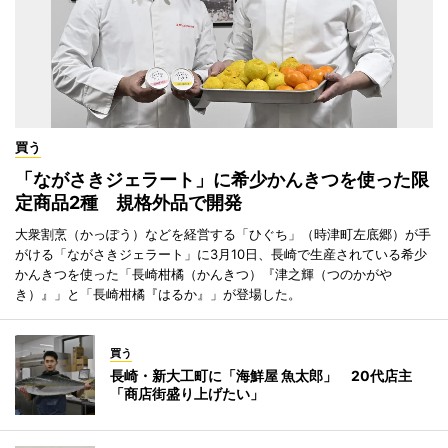
買う
「ながさきジェラート」に希少かんきつを使った限
定商品2種 規格外品で開発
大衆割烹（かっぽう）などを経営する「ひぐち」（時津町左底郷）が手
がける「ながさきジェラート」に3月10日、長崎で生産されている希少
かんきつを使った「長崎柑橘（かんきつ）『津之輝（つのかがや
き）』」と「長崎柑橘『はるか』」が登場した。
買う
長崎・新大工町に「海鮮屋 魚太郎」 20代店主
「商店街盛り上げたい」