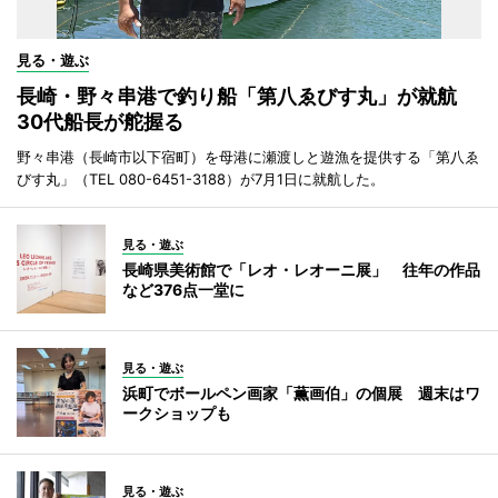
見る・遊ぶ
長崎・野々串港で釣り船「第八ゑびす丸」が就航
30代船長が舵握る
野々串港（長崎市以下宿町）を母港に瀬渡しと遊漁を提供する「第八ゑ
びす丸」（TEL 080-6451-3188）が7月1日に就航した。
見る・遊ぶ
長崎県美術館で「レオ・レオーニ展」 往年の作品
など376点一堂に
見る・遊ぶ
浜町でボールペン画家「薫画伯」の個展 週末はワ
ークショップも
見る・遊ぶ