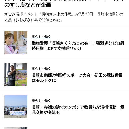
のすし店などが企画
海ごみ清掃イベント「長崎海未来大作戦」が7月20日、長崎市池島沖の
大蟇（おおびき）島で開催された。
暮らす・働く
動物愛護「長崎さくらねこの会」、猫殺処分ゼロ継
続目指しCFで支援呼びかけ
暮らす・働く
長崎市南部7地区軽スポーツ大会 初回の競技種目
はモルックに
暮らす・働く
長崎・赤瀬の浜でカンボジア教員らが清掃活動 意
見交換や交流も