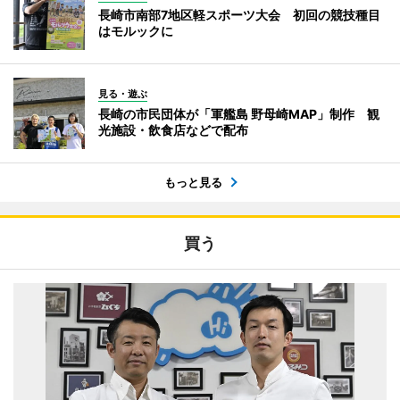
長崎市南部7地区軽スポーツ大会 初回の競技種目
はモルックに
見る・遊ぶ
長崎の市民団体が「軍艦島 野母崎MAP」制作 観
光施設・飲食店などで配布
もっと見る
買う