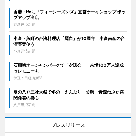
香港・ifcに「フォーシーズンズ」直営ケーキショップ ポッ
プアップ出店
香港経済新聞
小倉・魚町の台湾料理店「麗白」が10周年 小倉南産の台
湾野菜使う
小倉経済新聞
石廊崎オーシャンパークで「夕涼会」 来場100万人達成
セレモニーも
伊豆下田経済新聞
夏の八戸三社大祭で冬の「えんぶり」公演 青森ねぶた祭
関係者の姿も
八戸経済新聞
プレスリリース