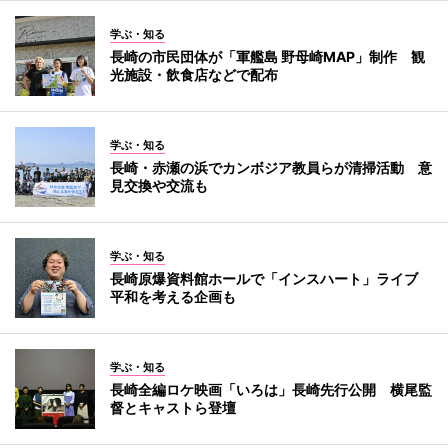
学ぶ・知る
長崎の市民団体が「軍艦島 野母崎MAP」制作 観
光施設・飲食店などで配布
学ぶ・知る
長崎・赤瀬の浜でカンボジア教員らが清掃活動 意
見交換や交流も
学ぶ・知る
長崎原爆資料館ホールで「インスハート」ライブ
平和を考える企画も
学ぶ・知る
長崎全編ロケ映画「いろは」長崎先行公開 横尾監
督とキャストら登壇