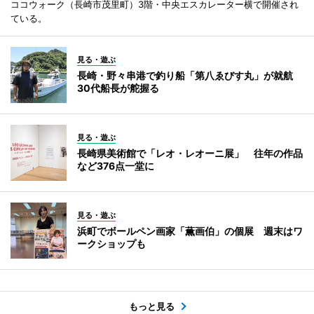
ココウォーク（長崎市茂里町）3階・中央エスカレーター横で開催され
ている。
見る・遊ぶ
長崎・野々串港で釣り船「第八ゑびす丸」が就航
30代船長が舵握る
見る・遊ぶ
長崎県美術館で「レオ・レオーニ展」 往年の作品
など376点一堂に
見る・遊ぶ
浜町でボールペン画家「薫画伯」の個展 週末はワ
ークショップも
もっと見る