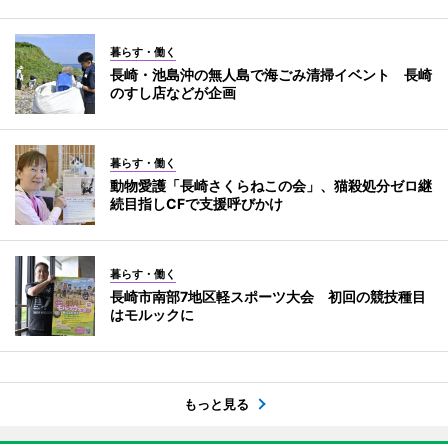
暮らす・働く
長崎・池島沖の無人島で海ごみ清掃イベント 長崎
のすし店などが企画
暮らす・働く
動物愛護「長崎さくらねこの会」、猫殺処分ゼロ継
続目指しCFで支援呼びかけ
暮らす・働く
長崎市南部7地区軽スポーツ大会 初回の競技種目
はモルックに
もっと見る