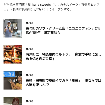
どら焼き専門店「Ririkana sweets（リリカナスイーツ）直売所＆カフ
ェ」（長崎市長浦町）が7月25日にオープンする。
食べる
長与町のソフトクリーム店「ニコニコファン」2号
店が1周年 限定商品も
食べる
時津町に「特急焼肉ウルトラ」 家族で手頃に楽し
める焼き肉店目指す
食べる
長崎・深堀町で養殖イワガキ「夏盛」 夏ならでは
の味を楽しんで
食べる