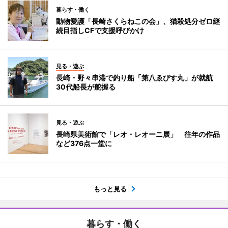
暮らす・働く
動物愛護「長崎さくらねこの会」、猫殺処分ゼロ継
続目指しCFで支援呼びかけ
見る・遊ぶ
長崎・野々串港で釣り船「第八ゑびす丸」が就航
30代船長が舵握る
見る・遊ぶ
長崎県美術館で「レオ・レオーニ展」 往年の作品
など376点一堂に
もっと見る
暮らす・働く