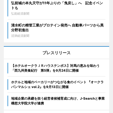
弘前城の本丸天守が11年ぶりの「曳戻し」へ 記念イベン
トも
弘前経済新聞
清水町の精管工業がプロテイン発売へ 自動車パーツから異
分野初進出
沼津経済新聞
プレスリリース
【ホテルオークラＪＲハウステンボス】対馬の恵みを味わう
「西九州美食紀行 第5弾」を9月24日に開催
ホテルと地域のベーカリーがつながる食のイベント 『オークラ
パンマルシェ vol.2』を9月13日に開催
地域企業の承継を担う経営者候補育成に向け、J-Searchと事業
構想大学院大学が連携