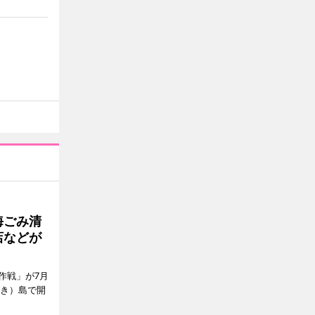
海ごみ清
店などが
作戦」が7月
びき）島で開