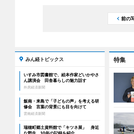
前の
みん経トピックス
特集
いすみ市図書館で、絵本作家どいかやさ
ん講演会 田舎暮らしの魅力話す
外房経済新聞
飯南・来島で「子どもの声」を考える研
修会 言葉の背景にも目を向けて
雲南経済新聞
瑞穂町郷土資料館で「キツネ展」 身近
な野生、10年の記録を紹介