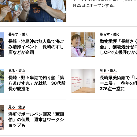
月25日にオープンする。
暮らす・働く
暮らす・働く
長崎・池島沖の無人島で海ご
動物愛護「長崎さ
み清掃イベント 長崎のすし
会」、猫殺処分ゼ
店などが企画
しCFで支援呼びか
見る・遊ぶ
見る・遊ぶ
長崎・野々串港で釣り船「第
長崎県美術館で「
八ゑびす丸」が就航 30代船
ーニ展」 往年の
長が舵握る
376点一堂に
見る・遊ぶ
浜町でボールペン画家「薫画
伯」の個展 週末はワークシ
ョップも