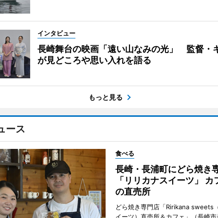
インタビュー
長崎舞台の映画「遠い山なみの光」 監督・
が見どころや思い入れを語る
もっと見る
ュース
食べる
長崎・長浦町にどら焼き
「リリカナスイーツ」 カ
の直売所
どら焼き専門店「Ririkana swee
イーツ）直売所＆カフェ」（長崎市