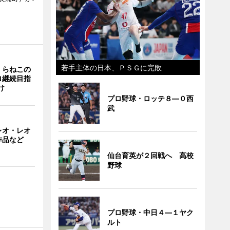
若手主体の日本、ＰＳＧに完敗
くらねこの
ロ継続目指
け
プロ野球・ロッテ８―０西
武
レオ・レオ
作品など
仙台育英が２回戦へ 高校
野球
プロ野球・中日４―１ヤク
ルト