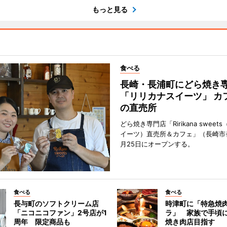
もっと見る
食べる
長崎・長浦町にどら焼き
「リリカナスイーツ」 カ
の直売所
どら焼き専門店「Ririkana swee
イーツ）直売所＆カフェ」（長崎市
月25日にオープンする。
食べる
食べる
長与町のソフトクリーム店
時津町に「特急焼
「ニコニコファン」2号店が1
ラ」 家族で手頃
周年 限定商品も
焼き肉店目指す