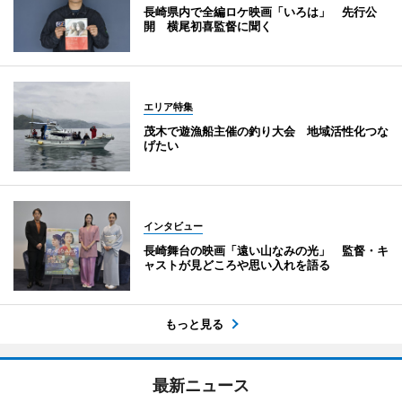
長崎県内で全編ロケ映画「いろは」 先行公
開 横尾初喜監督に聞く
エリア特集
茂木で遊漁船主催の釣り大会 地域活性化つな
げたい
インタビュー
長崎舞台の映画「遠い山なみの光」 監督・キ
ャストが見どころや思い入れを語る
もっと見る
最新ニュース