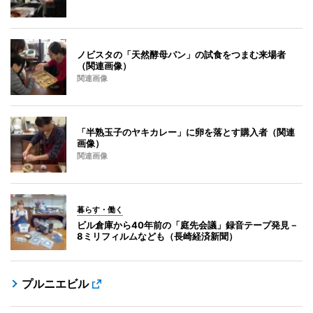
ノビスタの「天然酵母パン」の試食をつまむ来場者
（関連画像）
関連画像
「半熟玉子のヤキカレー」に卵を落とす購入者（関連
画像）
関連画像
暮らす・働く
ビル倉庫から40年前の「庭先会議」録音テープ発見－
8ミリフィルムなども（長崎経済新聞）
プルニエビル