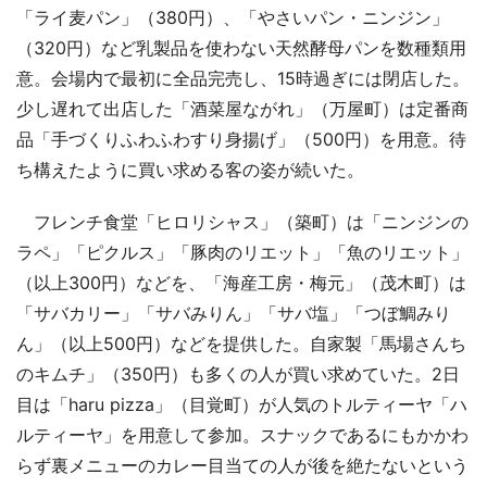
「ライ麦パン」（380円）、「やさいパン・ニンジン」
（320円）など乳製品を使わない天然酵母パンを数種類用
意。会場内で最初に全品完売し、15時過ぎには閉店した。
少し遅れて出店した「酒菜屋ながれ」（万屋町）は定番商
品「手づくりふわふわすり身揚げ」（500円）を用意。待
ち構えたように買い求める客の姿が続いた。
フレンチ食堂「ヒロリシャス」（築町）は「ニンジンの
ラペ」「ピクルス」「豚肉のリエット」「魚のリエット」
（以上300円）などを、「海産工房・梅元」（茂木町）は
「サバカリー」「サバみりん」「サバ塩」「つぼ鯛みり
ん」（以上500円）などを提供した。自家製「馬場さんち
のキムチ」（350円）も多くの人が買い求めていた。2日
目は「haru pizza」（目覚町）が人気のトルティーヤ「ハ
ルティーヤ」を用意して参加。スナックであるにもかかわ
らず裏メニューのカレー目当ての人が後を絶たないという