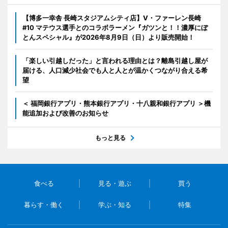
【博多一幸舎 長崎スタジアムシティ店】V・ファーレン長崎
#10 マテウス選手とのコラボラーメン『ガツンと！！濃厚にぼ
とんスペシャル』が2026年8月9日（日）より販売開始！
「楽しい引越しだった」と言われる理由とは？離島引越し屋が
届ける、人口減少社会でも人と人とが温かくつながり合える希
望
＜ 福岡銀行アプリ・熊本銀行アプリ・十八親和銀行アプリ ＞機
能追加および改善のお知らせ
もっと見る
食べる
見る・遊ぶ
買う
暮らす・働く
学ぶ・知る
特集