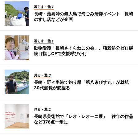
暮らす・働く
長崎・池島沖の無人島で海ごみ清掃イベント 長崎
のすし店などが企画
暮らす・働く
動物愛護「長崎さくらねこの会」、猫殺処分ゼロ継
続目指しCFで支援呼びかけ
見る・遊ぶ
長崎・野々串港で釣り船「第八ゑびす丸」が就航
30代船長が舵握る
見る・遊ぶ
長崎県美術館で「レオ・レオーニ展」 往年の作品
など376点一堂に