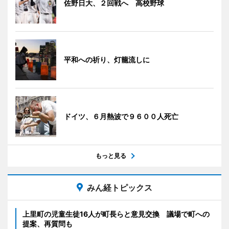
佐野日大、２回戦へ 高校野球
平和への祈り、灯籠流しに
ドイツ、６月熱波で９６００人死亡
もっと見る
みん経トピックス
上里町の児童生徒16人が町長らと意見交換 議場で町への
提案、再質問も