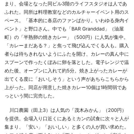
まり、会場となった同ビル3階のライフスタジオは人であ
ふれた。同所は料理教室などのカルチャーイベント用のス
ペース。「基本的に各店のファンばかり。いわゆる身内イ
ベント」と野口さん。中でも「BAR Granddad」（油屋
町）の「半熟卵の焼きカレー」（500円）に人気が集中。
「カレーまだある？」と焦って飛び込んでくる人も。購入
者らは待ちきれないようにふたを開け、カレーの真ん中に
スプーンで作ったくぼみに卵を落とした。電子レンジで温
めた後、オーブンに入れて約5分。焼き上がったカレーが
出てくる度に「おいしそう」という声があちらこちらから
上がった。同店が用意した焼きカレー10個は1時間弱であ
っという間に完売した。
川口農園（田上3）は人気の「茂木みかん」（200円）
を提供。会場入り口近くにあるミカンの試食に次々と人が
集まり、「安い」「おいしい」と多くの人が買い求めた。