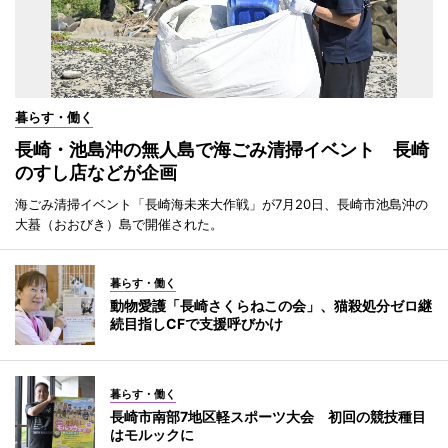
暮らす・働く
長崎・池島沖の無人島で海ごみ清掃イベント 長崎
のすし店などが企画
海ごみ清掃イベント「長崎海未来大作戦」が7月20日、長崎市池島沖の
大蟇（おおびき）島で開催された。
暮らす・働く
動物愛護「長崎さくらねこの会」、猫殺処分ゼロ継
続目指しCFで支援呼びかけ
暮らす・働く
長崎市南部7地区軽スポーツ大会 初回の競技種目
はモルックに