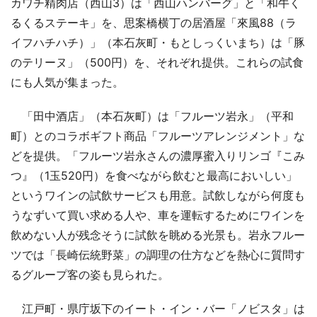
カワチ精肉店（西山3）は「西山ハンバーグ」と「和牛く
るくるステーキ」を、思案橋横丁の居酒屋「來風88（ラ
イフハチハチ）」（本石灰町・もとしっくいまち）は「豚
のテリーヌ」（500円）を、それぞれ提供。これらの試食
にも人気が集まった。
「田中酒店」（本石灰町）は「フルーツ岩永」（平和
町）とのコラボギフト商品「フルーツアレンジメント」な
どを提供。「フルーツ岩永さんの濃厚蜜入りリンゴ『こみ
つ』（1玉520円）を食べながら飲むと最高においしい」
というワインの試飲サービスも用意。試飲しながら何度も
うなずいて買い求める人や、車を運転するためにワインを
飲めない人が残念そうに試飲を眺める光景も。岩永フルー
ツでは「長崎伝統野菜」の調理の仕方などを熱心に質問す
るグループ客の姿も見られた。
江戸町・県庁坂下のイート・イン・バー「ノビスタ」は