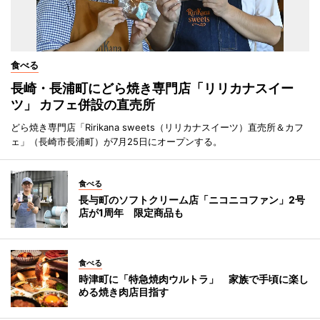
食べる
長崎・長浦町にどら焼き専門店「リリカナスイー
ツ」 カフェ併設の直売所
どら焼き専門店「Ririkana sweets（リリカナスイーツ）直売所＆カフ
ェ」（長崎市長浦町）が7月25日にオープンする。
食べる
長与町のソフトクリーム店「ニコニコファン」2号
店が1周年 限定商品も
食べる
時津町に「特急焼肉ウルトラ」 家族で手頃に楽し
める焼き肉店目指す