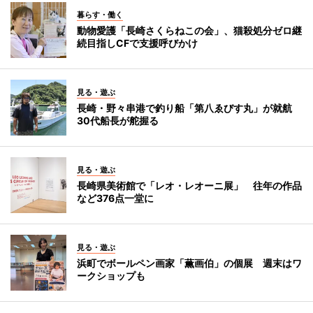
暮らす・働く
動物愛護「長崎さくらねこの会」、猫殺処分ゼロ継
続目指しCFで支援呼びかけ
見る・遊ぶ
長崎・野々串港で釣り船「第八ゑびす丸」が就航
30代船長が舵握る
見る・遊ぶ
長崎県美術館で「レオ・レオーニ展」 往年の作品
など376点一堂に
見る・遊ぶ
浜町でボールペン画家「薫画伯」の個展 週末はワ
ークショップも