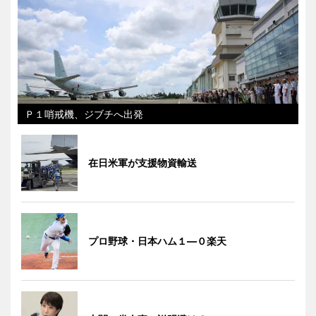
Ｐ１哨戒機、ジブチへ出発
在日米軍が支援物資輸送
プロ野球・日本ハム１―０楽天