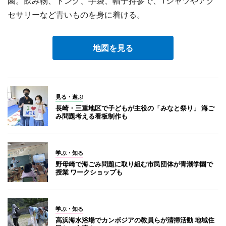
園。飲み物、トング、手袋、帽子持参で、Tシャツやアク
セサリーなど青いものを身に着ける。
地図を見る
見る・遊ぶ
長崎・三重地区で子どもが主役の「みなと祭り」 海ご
み問題考える看板制作も
学ぶ・知る
野母崎で海ごみ問題に取り組む市民団体が青潮学園で
授業 ワークショップも
学ぶ・知る
高浜海水浴場でカンボジアの教員らが清掃活動 地域住