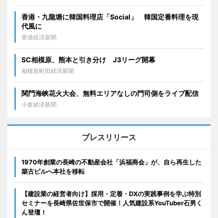
香港・九龍塘に韓国料理店「Social」 韓国定番料理を現
代風に
香港経済新聞
SC相模原、熊本と引き分け J3リーグ開幕
相模原町田経済新聞
関門海峡花火大会、無料エリアなしの門司側をライブ配信
小倉経済新聞
プレスリリース
1970年創業の長崎の不動産会社「浜福商会」が、自ら再生した
築古ビルへ本社を移転
【建設業の経営者向け】採用・定着・DXの実践事例を学ぶ特別
セミナーを長崎県佐世保市で開催！人気建設系YouTuber石男く
ん登壇！