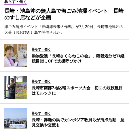
暮らす・働く
長崎・池島沖の無人島で海ごみ清掃イベント 長崎
のすし店などが企画
海ごみ清掃イベント「長崎海未来大作戦」が7月20日、長崎市池島沖の
大蟇（おおびき）島で開催された。
暮らす・働く
動物愛護「長崎さくらねこの会」、猫殺処分ゼロ継
続目指しCFで支援呼びかけ
暮らす・働く
長崎市南部7地区軽スポーツ大会 初回の競技種目
はモルックに
暮らす・働く
長崎・赤瀬の浜でカンボジア教員らが清掃活動 意
見交換や交流も