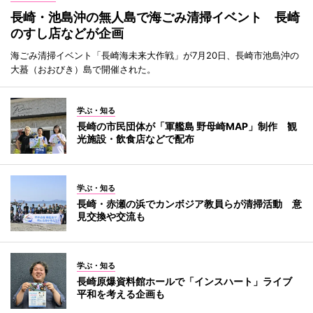
長崎・池島沖の無人島で海ごみ清掃イベント 長崎
のすし店などが企画
海ごみ清掃イベント「長崎海未来大作戦」が7月20日、長崎市池島沖の
大蟇（おおびき）島で開催された。
学ぶ・知る
長崎の市民団体が「軍艦島 野母崎MAP」制作 観
光施設・飲食店などで配布
学ぶ・知る
長崎・赤瀬の浜でカンボジア教員らが清掃活動 意
見交換や交流も
学ぶ・知る
長崎原爆資料館ホールで「インスハート」ライブ
平和を考える企画も