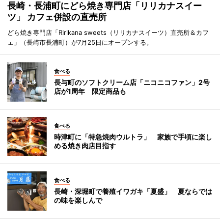
長崎・長浦町にどら焼き専門店「リリカナスイー
ツ」 カフェ併設の直売所
どら焼き専門店「Ririkana sweets（リリカナスイーツ）直売所＆カフ
ェ」（長崎市長浦町）が7月25日にオープンする。
食べる
長与町のソフトクリーム店「ニコニコファン」2号
店が1周年 限定商品も
食べる
時津町に「特急焼肉ウルトラ」 家族で手頃に楽し
める焼き肉店目指す
食べる
長崎・深堀町で養殖イワガキ「夏盛」 夏ならでは
の味を楽しんで