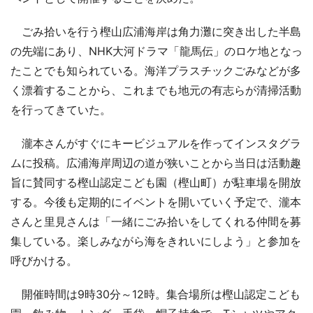
ごみ拾いを行う樫山広浦海岸は角力灘に突き出した半島
の先端にあり、NHK大河ドラマ「龍馬伝」のロケ地となっ
たことでも知られている。海洋プラスチックごみなどが多
く漂着することから、これまでも地元の有志らが清掃活動
を行ってきていた。
瀧本さんがすぐにキービジュアルを作ってインスタグラ
ムに投稿。広浦海岸周辺の道が狭いことから当日は活動趣
旨に賛同する樫山認定こども園（樫山町）が駐車場を開放
する。今後も定期的にイベントを開いていく予定で、瀧本
さんと里見さんは「一緒にごみ拾いをしてくれる仲間を募
集している。楽しみながら海をきれいにしよう」と参加を
呼びかける。
開催時間は9時30分～12時。集合場所は樫山認定こども