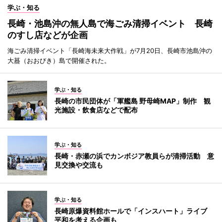
学ぶ・知る
長崎・池島沖の無人島で海ごみ清掃イベント 長崎
のすし店などが企画
海ごみ清掃イベント「長崎海未来大作戦」が7月20日、長崎市池島沖の
大蟇（おおびき）島で開催された。
学ぶ・知る
長崎の市民団体が「軍艦島 野母崎MAP」制作 観
光施設・飲食店などで配布
学ぶ・知る
長崎・赤瀬の浜でカンボジア教員らが清掃活動 意
見交換や交流も
学ぶ・知る
長崎原爆資料館ホールで「インスハート」ライブ
平和を考える企画も