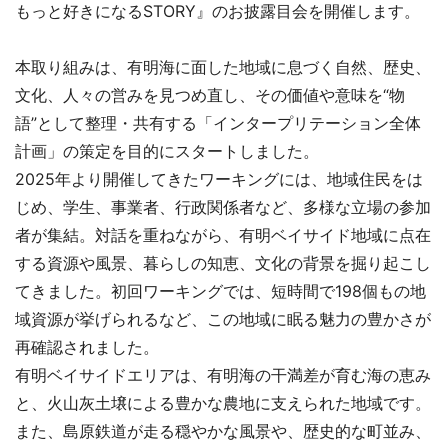
もっと好きになるSTORY』のお披露目会を開催します。
本取り組みは、有明海に面した地域に息づく自然、歴史、
文化、人々の営みを見つめ直し、その価値や意味を“物
語”として整理・共有する「インタープリテーション全体
計画」の策定を目的にスタートしました。
2025年より開催してきたワーキングには、地域住民をは
じめ、学生、事業者、行政関係者など、多様な立場の参加
者が集結。対話を重ねながら、有明ベイサイド地域に点在
する資源や風景、暮らしの知恵、文化の背景を掘り起こし
てきました。初回ワーキングでは、短時間で198個もの地
域資源が挙げられるなど、この地域に眠る魅力の豊かさが
再確認されました。
有明ベイサイドエリアは、有明海の干満差が育む海の恵み
と、火山灰土壌による豊かな農地に支えられた地域です。
また、島原鉄道が走る穏やかな風景や、歴史的な町並み、