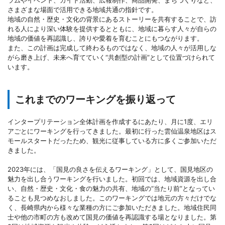
ラムやイベント、ガイド活動、広報制作、商品開発、まちづくりなど、
さまざまな場面で活用できる地域共通の指針です。
地域の自然・歴史・文化の背景にあるストーリーを共有することで、訪
れる人により深い体験を提供するとともに、地域に暮らす人々が自らの
地域の価値を再認識し、誇りや愛着を育むことにもつながります。
また、この計画は完成して終わるものではなく、地域の人々が活用しな
がら磨き上げ、未来へ育てていく“共創型の計画”として位置づけられて
います。
これまでのワーキングを振り返って
インタープリテーション全体計画を作成するにあたり、月に1度、エリ
アごとにワーキングを行ってきました。最初に行った雲仙温泉地区はス
モールスタートだったため、観光に従事している方に多くご参加いただ
きました。
2023年には、「国見の良さを伝えるワーキング」として、国見地区の
魅力を出し合うワーキングを行いました。初回では、地域資源を出し合
い、自然・歴史・文化・食の魅力の共有、地域の“当たり前”となってい
ることも見つめなおしました。このワーキングでは地元の方々だけでな
く、長崎県内から様々な業種の方にご参加いただきました。地域住民同
士や他の市町の方も改めて国見の価値を再認識する場となりました。第