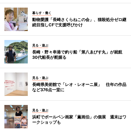
暮らす・働く
動物愛護「長崎さくらねこの会」、猫殺処分ゼロ継
続目指しCFで支援呼びかけ
見る・遊ぶ
長崎・野々串港で釣り船「第八ゑびす丸」が就航
30代船長が舵握る
見る・遊ぶ
長崎県美術館で「レオ・レオーニ展」 往年の作品
など376点一堂に
見る・遊ぶ
浜町でボールペン画家「薫画伯」の個展 週末はワ
ークショップも