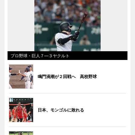
プロ野球・巨人７―３ヤクルト
鳴門渦潮が２回戦へ 高校野球
日本、モンゴルに敗れる