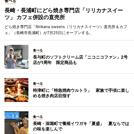
食べる
長崎・長浦町にどら焼き専門店「リリカナスイー
ツ」 カフェ併設の直売所
どら焼き専門店「Ririkana sweets（リリカナスイーツ）直売所＆カフ
ェ」（長崎市長浦町）が7月25日にオープンする。
食べる
長与町のソフトクリーム店「ニコニコファン」2号
店が1周年 限定商品も
食べる
時津町に「特急焼肉ウルトラ」 家族で手頃に楽し
める焼き肉店目指す
食べる
長崎・深堀町で養殖イワガキ「夏盛」 夏ならでは
の味を楽しんで