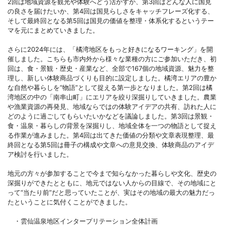
2回は地域資源を観光や体験へどう活かすか、第3回はどんな人に国見
の良さを届けたいか、第4回は国見らしさをキャッチフレーズ化する、
そして最終回となる第5回は国見の価値を整理・体系化するというテー
マを元にまとめていきました。
さらに2024年には、「橘湾地区をもっと好きになるワーキング」を開
催しました。こちらも市内外から様々な業種の方にご参加いただき、初
回は、食・景観・歴史・産業など、全部で167個の地域資源、魅力を整
理し、新しい体験商品づくりも目的に設定しました。橘湾エリアの豊か
な自然や暮らしを“物語”として捉える第一歩となりました。第2回は橘
湾地区の中の「南串山町」にエリアを絞り深掘りしていきました。農業
や漁業資源の再発見、地域ならではの体験アイデアの共有、訪れた人に
どのように過ごしてもらいたいかなどを議論しました。第3回は景観・
食・温泉・暮らしの背景を深掘りし、地域全体を一つの物語として捉え
る作業が進みました。第4回は出てきた価値の分類や文章表現整理、最
終回となる第5回は冊子の構成や文章への意見交換、体験商品のアイデ
ア検討を行いました。
地元の方々が参加することで今まで知らなかった暮らしや文化、歴史の
深掘りができたとともに、地元ではない人からの目線で、その地域にと
って“当たり前”だと思っていたことが、実はその地域の最大の魅力だっ
たということに気付くことができました。
・雲仙温泉地区インタープリテーション全体計画