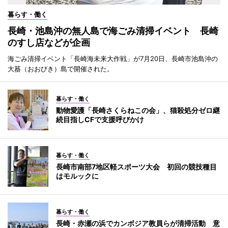
暮らす・働く
長崎・池島沖の無人島で海ごみ清掃イベント 長崎
のすし店などが企画
海ごみ清掃イベント「長崎海未来大作戦」が7月20日、長崎市池島沖の
大蟇（おおびき）島で開催された。
暮らす・働く
動物愛護「長崎さくらねこの会」、猫殺処分ゼロ継
続目指しCFで支援呼びかけ
暮らす・働く
長崎市南部7地区軽スポーツ大会 初回の競技種目
はモルックに
暮らす・働く
長崎・赤瀬の浜でカンボジア教員らが清掃活動 意